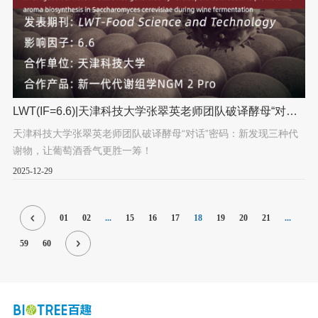
LWT(IF=6.6)|天津科技大学张翠英老师团队破译酵母“对
话”密码：新发现三种代谢物，让葡萄酒香气更胜一筹！
天津科技大学张翠英老师团队破译酵母“对话”密码：新发现三种代
谢物，让葡萄酒香气更胜一筹！
2025-12-29
01
02
...
15
16
17
18
19
20
21
...
59
60