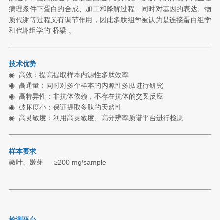
病理条件下蛋白的合成、加工和降解过程，同时对基因的表达、物
质代谢等过程又有调节作用，因此多肽组学被认为是连接蛋白组学
和代谢组学的“桥梁”。
技术优势
◉
高效：提高提取样本内源性多肽效率
◉
高通量：同时对多个样本的内源性多肽进行研究
◉
高特异性：非抗体依赖，不存在抗体的交叉反应
◉
破坏度小：保证提取多肽的天然性
◉
高灵敏度：利用高灵敏度、高分辨率质谱平台进行检测
样本要求
嫩叶、嫩芽
≥200 mg/sample
检测平台