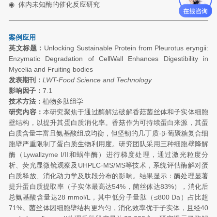
◉
体内未知酶的催化反应研究
案例应用
英文标题：
Unlocking Sustainable Protein from Pleurotus eryngii:
Enzymatic Degradation of CellWall Enhances Digestibility in
Mycelia and Fruiting bodies
发表期刊：
LWT-Food Science and Technology
影响因子：
7.1
技术方法：
植物多肽组学
研究内容：
本研究聚焦于通过酶解法破解香菇菌丝体和子实体细胞
壁结构，以提升其蛋白质消化率。香菇作为可持续蛋白来源，其蛋
白质含量丰富且氨基酸组成均衡，但坚韧的几丁质-β-葡聚糖复合细
胞壁严重限制了蛋白质生物利用度。研究团队采用三种细胞壁降解
酶（Lywallzyme I/II和蜗牛酶）进行梯度处理，通过激光粒度分
析、荧光显微镜观察及UHPLC-MS/MS等技术，系统评估酶解对蛋
白质释放、消化动力学及肽段分布的影响。结果显示：酶处理显著
提升蛋白质提取率（子实体最高达54%，菌丝体达83%），消化后
总氨基酸含量达28 mmol/L，其中低分子量肽（≤800 Da）占比超
71%。菌丝体因细胞壁结构更均匀，消化效率优于子实体，且经40