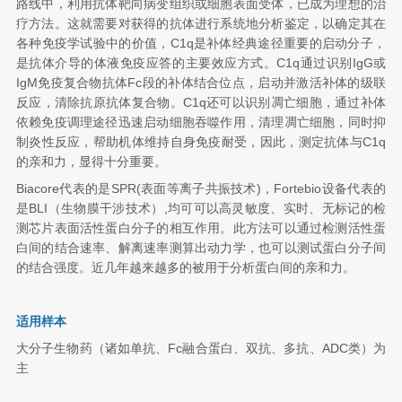
路线中，利用抗体靶向病变组织或细胞表面受体，已成为理想的治
疗方法。这就需要对获得的抗体进行系统地分析鉴定，以确定其在
各种免疫学试验中的价值
，C1q是补体经典途径重要的启动分子，
是抗体介导的体液免疫应答的主要效应方式。C1q通过识别IgG或
IgM免疫复合物抗体Fc段的补体结合位点，启动并激活补体的级联
反应，清除抗原抗体复合物。C1q还可以识别凋亡细胞，通过补体
依赖免疫调理途径迅速启动细胞吞噬作用，清理凋亡细胞，同时抑
制炎性反应，帮助机体维持自身免疫耐受，因此，测定抗体与C1q
的亲和力，显得十分重要。
Biacore代表的是SPR(表面等离子共振技术)，Fortebio设备代表的
是BLI（生物膜干涉技术）,均可可以高灵敏度、实时、无标记的检
测芯片表面活性蛋白分子的相互作用。此方法可以通过检测活性蛋
白间的结合速率、解离速率测算出动力学，也可以测试蛋白分子间
的结合强度。近几年越来越多的被用于分析蛋白间的亲和力。
适用样本
大分子生物药（诸如单抗、Fc融合蛋白、双抗、多抗、ADC类）为
主