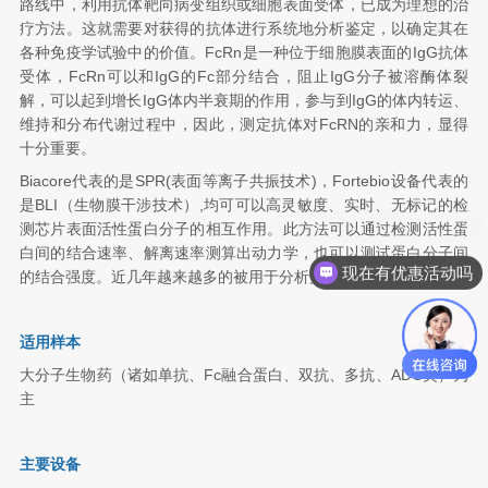
路线中，利用抗体靶向病变组织或细胞表面受体，已成为理想的治
疗方法。这就需要对获得的抗体进行系统地分析鉴定，以确定其在
各种免疫学试验中的价值。FcRn是一种位于细胞膜表面的IgG抗体
受体，FcRn可以和IgG的Fc部分结合，阻止IgG分子被溶酶体裂
解，可以起到增长IgG体内半衰期的作用，参与到IgG的体内转运、
维持和分布代谢过程中，因此，测定抗体对FcRN的亲和力，显得
十分重要。
Biacore代表的是SPR(表面等离子共振技术)，Fortebio设备代表的
是BLI（生物膜干涉技术）,均可可以高灵敏度、实时、无标记的检
测芯片表面活性蛋白分子的相互作用。此方法可以通过检测活性蛋
白间的结合速率、解离速率测算出动力学，也可以测试蛋白分子间
现在有优惠活动吗
的结合强度。近几年越来越多的被用于分析蛋白间的亲和力
适用样本
大分子生物药（诸如单抗、Fc融合蛋白、双抗、多抗、ADC类）为
主
主要设备