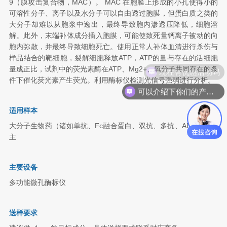
9（膜攻击复合物，MAC）。 MAC 在胞膜上形成的小孔使得小的
可溶性分子、离子以及水分子可以自由透过胞膜，但蛋白质之类的
大分子却难以从胞浆中逸出，最终导致胞内渗透压降低，细胞溶
解。此外，末端补体成分插入胞膜，可能使致死量钙离子被动的向
胞内弥散，并最终导致细胞死亡。使用正常人补体血清进行杀伤与
样品结合的靶细胞，裂解细胞释放ATP，ATP的量与存在的活细胞
量成正比，试剂中的荧光素酶在ATP、Mg2+、氧分子共同存在的条
现在有优惠活动吗
件下催化荧光素产生荧光。利用酶标仪检测光信号强弱进行分析。
可以介绍下你们的产品么
适用样本
大分子生物药（诸如单抗、Fc融合蛋白、双抗、多抗、ADC类）为
主
主要设备
多功能微孔酶标仪
送样要求