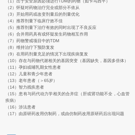
（1）出于安全原因必须进行TDM的药物（如卡马西平）
（2）怀疑对药物治疗完全或部分不依从
（3）开始用药或改变剂量后的剂量优化
（4）推荐剂量下临床疗效不佳
（5）推荐剂量下治疗有效的同时出现了不良反应
（6）合并用药具有或怀疑发生药物相互作用
（7）药物警戒项目中的TDM
（8）维持治疗下预防复发
（9）在用药剂量充足的情况下出现疾病复发
（10）存在与药物代谢相关的基因突变（基因缺失，基因多倍体）
（11）孕妇或哺乳期女性患者
（12）儿童和青少年患者
（13）老年患者（＞65岁）
（14）智力残疾患者
（15）患有与药代动力学相关的合并症（肝或肾功能不全，心血管
疾病）
（16）涉法患者
（17）由原研药改用仿制药，或由仿制药改用原研药后出现问题