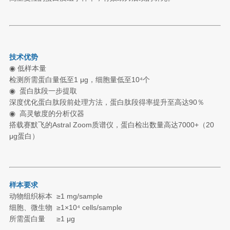
技术优势
◉
低样本量
检测所需蛋白量低至1 μg，细胞量低至10
⁴
个
◉ 蛋白肽段一步提取
深度优化蛋白肽段前处理方法，蛋白肽段得率提升至高达90％
◉ 高灵敏度的分析仪器
搭载赛默飞的Astral Zoom质谱仪，蛋白检出数量高达7000+（20
μg蛋白）
样本要求
动物组织标本
≥1 mg/sample
细胞、微生物
≥1×10
⁴
cells/sample
所需蛋白量
≥1 μg