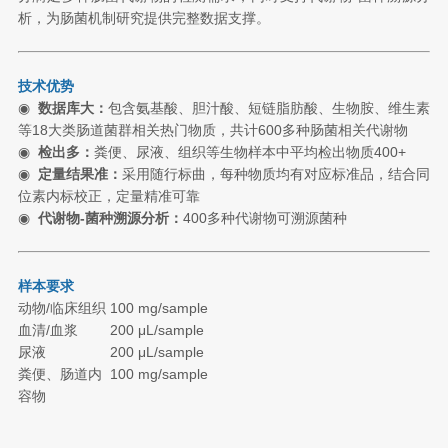
析，为肠菌机制研究提供完整数据支撑。
技术优势
◉
数据库大：
包含氨基酸、胆汁酸、短链脂肪酸、生物胺、维生素
等18大类肠道菌群相关热门物质，共计600多种肠菌相关代谢物
◉
检出多：
粪便、尿液、组织等生物样本中平均检出物质400+
◉
定量结果准：
采用随行标曲，每种物质均有对应标准品，结合同
位素内标校正，定量精准可靠
◉
代谢物-菌种溯源分析：
400多种代谢物可溯源菌种
样本要求
动物/临床组织
100 mg/sample
血清/血浆
200 μL/sample
尿液
200 μL/sample
粪便、肠道内
100 mg/sample
容物