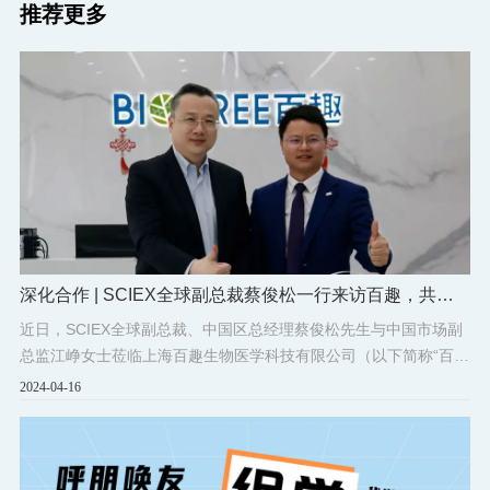
推荐更多
深化合作 | SCIEX全球副总裁蔡俊松一行来访百趣，共探
合作新方向
近日，SCIEX全球副总裁、中国区总经理蔡俊松先生与中国市场副
总监江峥女士莅临上海百趣生物医学科技有限公司（以下简称“百趣
生物”）苏州产能中心。此次访问，蔡俊松先生、江峥女士与百趣生
2024-04-16
物总裁邓军亮先生及市场中心总监程羿淳女士进行了深入的交流。