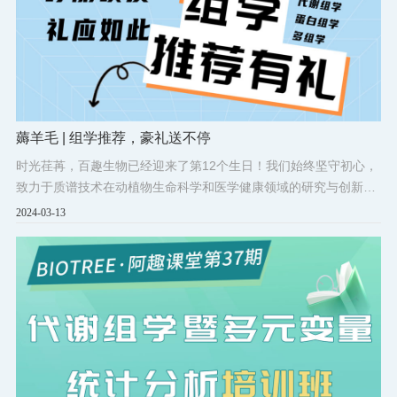
薅羊毛 | 组学推荐，豪礼送不停
时光荏苒，百趣生物已经迎来了第12个生日！我们始终坚守初心，
致力于质谱技术在动植物生命科学和医学健康领域的研究与创新。
在这个值得纪念的日子里，我们特别策划了一场“推荐有礼”活动，
2024-03-13
邀请广大科研小伙伴们共同参与，推荐您身边有组学需求的伙伴，
成功签单，即可获得丰厚礼品！