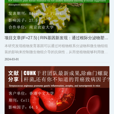
项目文章(IF=27.5) | RIN基因新发现：通过根际分泌物塑造
抑菌微生态，提升植物免疫力
本研究发现植物发育基因可以通过对植物根系分泌物和微生物组组
装的影响来控制微生物组介导的抗病性，从而使植物能够利用微生
物组编码的基因和功能。
2024-03-01