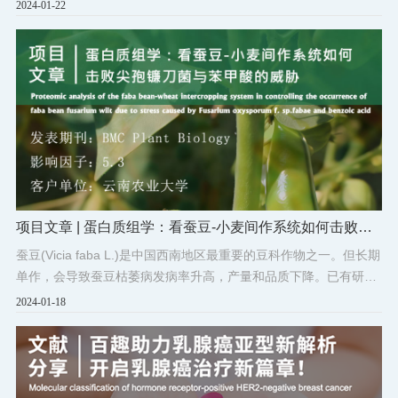
顺利举行。复旦大学邓春晖教授、百趣生物CEO邓军亮等出席签约
2024-01-22
仪式。
项目文章 | 蛋白质组学：看蚕豆-小麦间作系统如何击败尖
孢镰刀菌与苯甲酸的威胁
蚕豆(Vicia faba L.)是中国西南地区最重要的豆科作物之一。但长期
单作，会导致蚕豆枯萎病发病率升高，产量和品质下降。已有研究
表明，蚕豆与小麦间作可有效缓解蚕豆的自毒作用，抑制蚕豆枯萎
2024-01-18
病的发生。