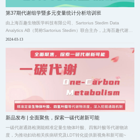
第37期代谢组学暨多元变量统计分析培训班
由上海百趣生物医学科技有限公司、Sartorius Stedim Data
Analytics AB（简称Sartorius Stedim）联合主办，上海百趣代谢组
学技术研究中心承办的“百趣课堂第37期代谢组学暨多元变量统计
2024-03-13
分析培训”课程将于2024年04月20日-25日在上海举办。
新品发布 | 全面聚焦，探索一碳代谢新可能
一碳代谢通路检测能精准定量生物体叶酸、四氢叶酸等代谢物浓
度，为推动妇幼相关疾病研究及LDT转化提供新视角和新可能~