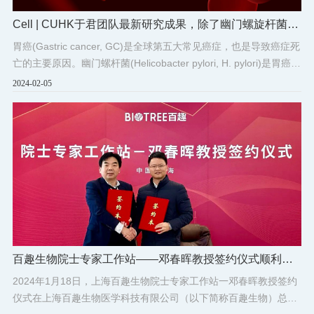
Cell | CUHK于君团队最新研究成果，除了幽门螺旋杆菌，
还有你不知道的胃癌致病因子?
胃癌(Gastric cancer, GC)是全球第五大常见癌症，也是导致癌症死
亡的主要原因。幽门螺杆菌(Helicobacter pylori, H. pylori)是胃癌的
主要危险因素，被列为I型致癌物。
2024-02-05
百趣生物院士专家工作站——邓春晖教授签约仪式顺利举
行
2024年1月18日，上海百趣生物院士专家工作站一邓春晖教授签约
仪式在上海百趣生物医学科技有限公司（以下简称百趣生物）总部