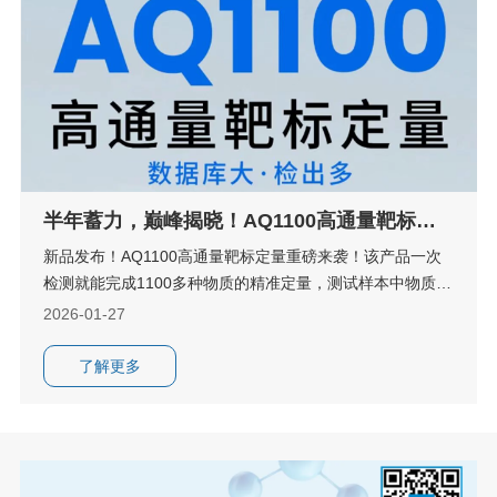
半年蓄力，巅峰揭晓！AQ1100高通量靶标定
量重磅来袭！
新品发布！AQ1100高通量靶标定量重磅来袭！该产品一次
检测就能完成1100多种物质的精准定量，测试样本中物质检
出率平均提升40%以上。这不仅是检测通量的数字飞跃，更
2026-01-27
是赋能科研创新的全新维度升级！接下来，就让小编带您深
度解锁AQ1100的硬核实力！
了解更多