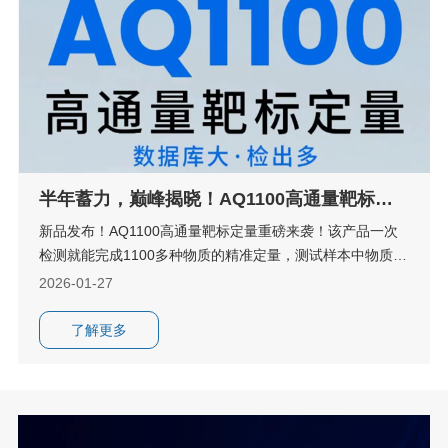
半年蓄力，巅峰揭晓！AQ1100高通量靶标定
量重磅来袭！
新品发布！AQ1100高通量靶标定量重磅来袭！该产品一次
检测就能完成1100多种物质的精准定量，测试样本中物质检
出率平均提升40%以上。这不仅是检测通量的数字飞跃，更
2026-01-27
是赋能科研创新的全新维度升级！接下来，就让小编带您深
度解锁AQ1100的硬核实力！
了解更多