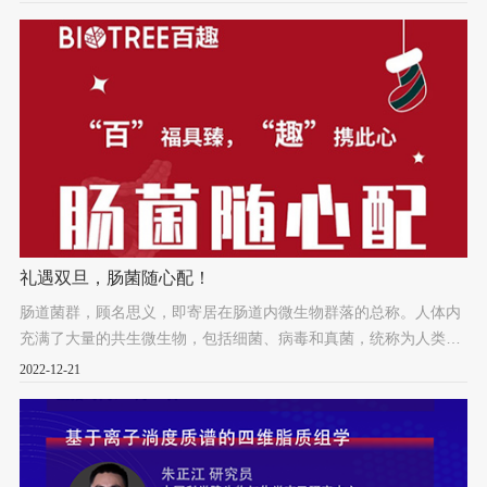
果您近期有做科研项目的打算，赶紧把握住机会吧~
礼遇双旦，肠菌随心配！
肠道菌群，顾名思义，即寄居在肠道内微生物群落的总称。人体内
充满了大量的共生微生物，包括细菌、病毒和真菌，统称为人类微
生物群。最初的来源多来自机体外部和母体环境，其中绝大多数定
2022-12-21
植于胃肠道，形成肠道菌群。这些肠道微生物群落在免疫系统、中
枢神经系统和胃肠道系统的成熟和发展中发挥着核心作用。此外，
肠道菌群也参与到代谢途径，通过影响代谢物的水平进而调控机体
稳态，如：分泌神经递质、短酸等代谢物参与脑肠轴，影响色氨