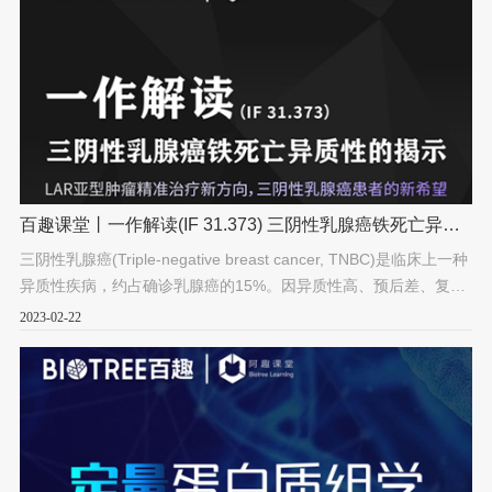
百趣课堂丨一作解读(IF 31.373) 三阴性乳腺癌铁死亡异质
性的揭示
三阴性乳腺癌(Triple-negative breast cancer, TNBC)是临床上一种
异质性疾病，约占确诊乳腺癌的15%。因异质性高、预后差、复发
转移风险高等特点，成为乳腺癌研究中亟需攻克的顽固“堡垒”。
2023-02-22