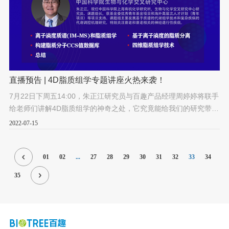
酸、胆汁酸等物质的代谢。
直播预告 | 4D脂质组学专题讲座火热来袭！
7月22日下周五14:00，朱正江研究员与百趣产品经理周婷婷将联手
给老师们讲解4D脂质组学的神奇之处，它究竟能给我们的研究带来
什么样的突破呢？扫描下方图中二维码，立即预约直播！
2022-07-15
01
02
...
27
28
29
30
31
32
33
34
35