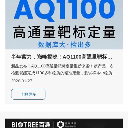
半年蓄力，巅峰揭晓！AQ1100高通量靶标定
量重磅来袭！
新品发布！AQ1100高通量靶标定量重磅来袭！该产品一次
检测就能完成1100多种物质的精准定量，测试样本中物质检
出率平均提升40%以上。这不仅是检测通量的数字飞跃，更
2026-01-27
是赋能科研创新的全新维度升级！接下来，就让小编带您深
度解锁AQ1100的硬核实力！
了解更多