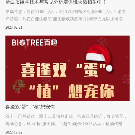
蛋白质组学技术与常见分析培训班火热招生中！
早鸟特惠：原价1199元/人，3月17日前报名可享998元/人！ 老客
户特惠：凡在百趣生物/百趣生物成功签单并回款5万元以上可享
400元课程津贴，即799元/人！
2023-02-21
喜逢双“蛋”，“植”想宠你
双十一已然错过，双十二又悄然走过。恰逢双旦临近，春节将至，
携满心意，只为“折”服于你。百趣生物推出双旦活动：植物代谢组
+Label free蛋白组双组学共联欢限时8折。惊喜不断优惠不断！如
2022-12-22