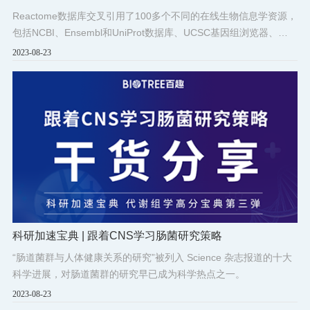
Reactome
Reactome数据库交叉引用了100多个不同的在线生物信息学资源，
包括NCBI、Ensembl和UniProt数据库、UCSC基因组浏览器、
ChEBI小分子数据库和PubMed文献数据库等。
2023-08-23
科研加速宝典 | 跟着CNS学习肠菌研究策略
“肠道菌群与人体健康关系的研究”被列入 Science 杂志报道的十大
科学进展，对肠道菌群的研究早已成为科学热点之一。
2023-08-23