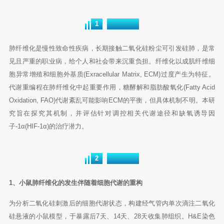
研究背景
1
肺纤维化是慢性致命性疾病，长期接触二氧化硅粉尘可引发硅肺，是常
见且严重的职业病，给个人和社会带来沉重负担。纤维化以成肌纤维细
胞异常增殖和细胞外基质(Exracellular Matrix, ECM)过度产生为特征。
代谢重编程在肺纤维化中起重要作用，糖酵解和脂肪酸氧化(Fatty Acid
Oxidation, FAO)代谢紊乱可能影响ECM的平衡，但具体机制不明。本研
究旨在探究其机制，并评估针对调控相关代谢途径和缺氧诱导因
子-1α(HIF-1α)的治疗潜力。
研究结果
2
1、小鼠肺纤维化的发生伴随着细胞代谢的重构
为分析二氧化硅刺激后的细胞代谢状态，构建经气管内单次滴注二氧化
硅悬液的小鼠模型，于暴露后7天、14天、28天收集肺组织。H&E染色