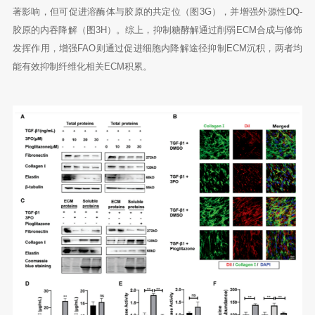
著影响，但可促进溶酶体与胶原的共定位（图3G），并增强外源性DQ-
胶原的内吞降解（图3H）。综上，抑制糖酵解通过削弱ECM合成与修饰
发挥作用，增强FAO则通过促进细胞内降解途径抑制ECM沉积，两者均
能有效抑制纤维化相关ECM积累。