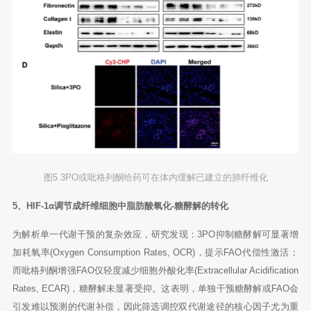
图5 3PO或吡格列酮给药可在体内缓解已建立的肺纤维化
5、HIF-1α调节成纤维细胞中脂肪酸氧化-糖酵解的转化
为解析单一代谢干预的复杂效应，研究发现：3PO抑制糖酵解可显著增
加耗氧率(Oxygen Consumption Rates, OCR)，提示FAO代偿性激活；
而吡格列酮增强FAO仅轻度减少细胞外酸化率(Extracellular Acidification
Rates, ECAR)，糖酵解未显著受抑。这表明，单独干预糖酵解或FAO会
引发难以预测的代谢补偿，因此筛选调控双代谢途径的核心因子尤为重