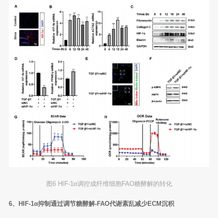
图6 HIF-1α调控成纤维细胞FAO糖酵解的转化
6、HIF-1α抑制通过调节糖酵解-FAO代谢紊乱减少ECM沉积