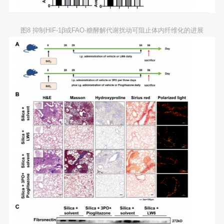
图8 抑制HIF-1β或FAO-糖酵解代谢扰动可阻止体内纤维化的进展