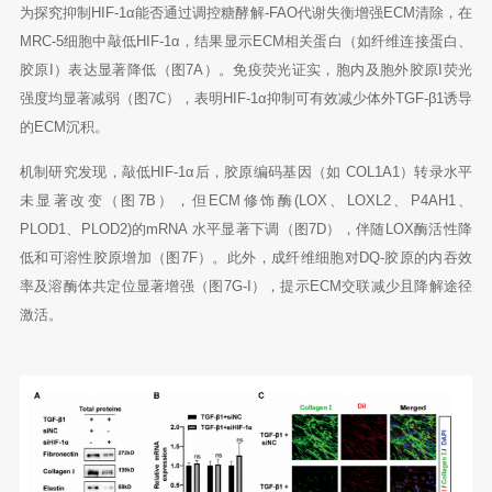
为探究抑制HIF-1α能否通过调控糖酵解-FAO代谢失衡增强ECM清除，在
MRC-5细胞中敲低HIF-1α，结果显示ECM相关蛋白（如纤维连接蛋白、
胶原I）表达显著降低（图7A）。免疫荧光证实，胞内及胞外胶原I荧光
强度均显著减弱（图7C），表明HIF-1α抑制可有效减少体外TGF-β1诱导
的ECM沉积。
机制研究发现，敲低HIF-1α后，胶原编码基因（如 COL1A1）转录水平
未显著改变（图7B），但ECM修饰酶(LOX、LOXL2
、P4AH1、
PLOD1、PLOD2)的mRNA 水平显著下调（图7D），伴随LOX酶活性降
低和可溶性胶原增加（图7F）。此外，成纤维细胞对DQ-胶原的内吞效
率及溶酶体共定位显著增强（图7G-I），提示ECM交联减少且降解途径
激活。