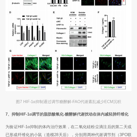
图7 HIF-1α抑制通过调节糖酵解-FAO代谢紊乱减少ECM沉积
7、抑制HIF-1α调节的脂肪酸氧化-糖酵解代谢扰动在体内减轻肺纤维化
为验证HIF-1α抑制的体内治疗效果，在二氧化硅粉尘滴注后的第二天或
已形成纤维化的小鼠（造模28天后），分别用两种代谢调节剂（3PO联