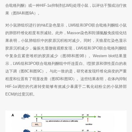
合吡格列酮）或一种HIF-1α抑制剂(LW6)处理小鼠，以评估干预或治疗效
果（图8A和图9A）。
对小鼠肺组织进行的H&E染色显示，LW6组和3PO联合吡格列酮组小鼠
的肺部纤维化程度有所减轻。此外，Masson染色和羟脯氨酸免疫组化结
果表明，小鼠肺组织中的胶原沉积相对减少。同时，天狼星红染色显示
胶原沉积减少，偏振光显微镜观察发现，LW6组和3PO联合吡格列酮组
中复杂且紧密堆积的胶原减少（图8B和图9B）。Western blot结果显
示，LW6组和3PO联合吡格列酮组中纤连蛋白、I型胶原和弹性蛋白的表
达下调（图8C和图9C）。与此一致的是，研究者发现纤维化病变的严重
程度和位置有了明显改善（图8D和图9D）。这些结果表明，在体内抑制
HIF-1α调控的代谢转变能够有效减少暴露于二氧化硅粉尘的小鼠肺部
ECM的过度沉积。