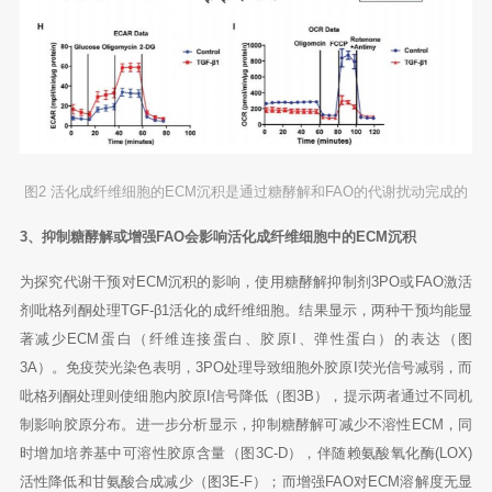
图2 活化成纤维细胞的ECM沉积是通过糖酵解和FAO的代谢扰动完成的
3、抑制糖酵解或增强FAO会影响活化成纤维细胞中的ECM沉积
为探究代谢干预对ECM沉积的影响，使用糖酵解抑制剂3PO或FAO激活
剂吡格列酮处理TGF-β1活化的成纤维细胞。结果显示，两种干预均能显
著减少ECM蛋白（纤维连接蛋白、胶原I、弹性蛋白）的表达（图
3A）。免疫荧光染色表明，3PO处理导致细胞外胶原I荧光信号减弱，而
吡格列酮处理则使细胞内胶原I信号降低（图3B），提示两者通过不同机
制影响胶原分布。进一步分析显示，抑制糖酵解可减少不溶性ECM，同
时增加培养基中可溶性胶原含量（图3C-D），伴随赖氨酸氧化酶(LOX)
活性降低和甘氨酸合成减少（图3E-F）；而增强FAO对ECM溶解度无显