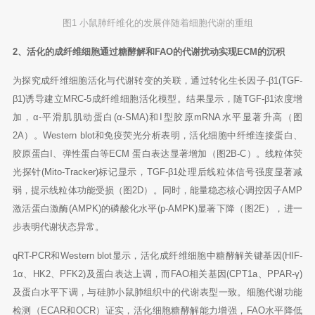
图1 小鼠肺纤维化的发展伴随着细胞代谢的重组
2、活化的成纤维细胞通过糖酵解和FAO的代谢扰动实现ECM的沉积
为探究成纤维细胞活化与代谢转变的关联，通过转化生长因子-β1(TGF-
β1)诱导建立MRC-5成纤维细胞活化模型。结果显示，随TGF-β1浓度增
加，α-平滑肌肌动蛋白(α-SMA)和I型胶原mRNA水平显著升高（图
2A）。Western blot和免疫荧光分析表明，活化细胞中纤维连接蛋白、
胶原蛋白I、弹性蛋白等ECM 蛋白表达显著增加（图2B-C）。线粒体荧
光探针(Mito-Tracker)标记显示，TGF-β1处理后线粒体信号强度显著减
弱，提示线粒体功能受损（图2D）。同时，能量稳态核心调控因子AMP
激活蛋白激酶(AMPK)的磷酸化水平(p-AMPK)显著下降（图2E），进一
步表明代谢状态异常。
qRT-PCR和Western blot显示，活化成纤维细胞中糖酵解关键基因(HIF-
1α、HK2、PFK2)及蛋白表达上调，而FAO相关基因(CPT1a、PPAR-γ)
及蛋白水平下调，与硅肺小鼠肺组织中的代谢表型一致。细胞代谢功能
检测（ECAR和OCR）证实，活化细胞糖酵解能力增强，FAO水平降低