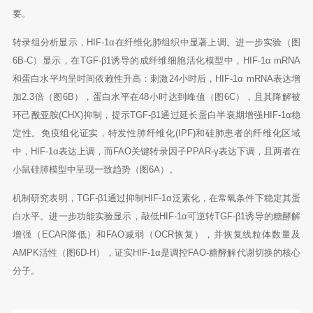
要。
转录组分析显示，HIF-1α在纤维化肺组织中显著上调。进一步实验（图
6B-C）显示，在TGF-β1诱导的成纤维细胞活化模型中，HIF-1α mRNA
和蛋白水平均呈时间依赖性升高：刺激24小时后，HIF-1α mRNA表达增
加2.3倍（图6B），蛋白水平在48小时达到峰值（图6C），且其降解被
环己酰亚胺(CHX)抑制，提示TGF-β1通过延长蛋白半衰期增强HIF-1α稳
定性。免疫组化证实，特发性肺纤维化(IPF)和硅肺患者的纤维化区域
中，HIF-1α表达上调，而FAO关键转录因子PPAR-γ表达下调，且两者在
小鼠硅肺模型中呈现一致趋势（图6A）。
机制研究表明，TGF-β1通过抑制HIF-1α泛素化，在常氧条件下稳定其蛋
白水平。进一步功能实验显示，敲低HIF-1α可逆转TGF-β1诱导的糖酵解
增强（ECAR降低）和FAO减弱（OCR恢复），并恢复线粒体数量及
AMPK活性（图6D-H），证实HIF-1α是调控FAO-糖酵解代谢切换的核心
分子。