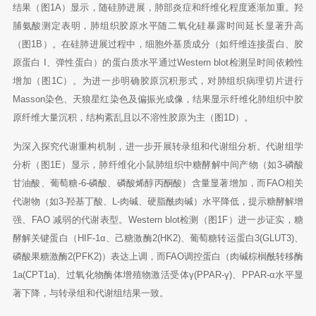
结果（图1A）显示，随硅肺进展，肺部炎症和纤维化程度逐渐加重。羟
脯氨酸测定表明，肺组织胶原水平随二氧化硅暴露时间延长显著升高
（图1B）。在硅肺进展过程中，细胞外基质成分（如纤维连接蛋白、胶
原蛋白 I、弹性蛋白）的蛋白质水平通过Western blot检测呈时间依赖性
增加（图1C）。为进一步明确胶原沉积形式，对肺组织病理切片进行
Masson染色、天狼星红染色及偏振光成像，结果显示纤维化肺组织中胶
原纤维大量沉积，结构紊乱且以不溶性胶原为主（图1D）。
为深入探究代谢重构机制，进一步开展转录组和代谢组分析。代谢组学
分析（图1E）显示，肺纤维化小鼠肺组织中糖酵解中间产物（如3-磷酸
甘油酸、葡萄糖-6-磷酸、磷酸烯醇丙酮酸）含量显著增加，而FAO相关
代谢物（如3-羟基丁酸、L-肉碱、硬脂酰肉碱）水平降低，提示糖酵解增
强、FAO 减弱的代谢表型。Western blot检测（图1F）进一步证实，糖
酵解关键蛋白（HIF-1α、己糖激酶2(HK2)、葡萄糖转运蛋白3(GLUT3)、
磷酸果糖激酶2(PFK2)）表达上调，而FAO调控蛋白（肉碱棕榈酰转移酶
1a(CPT1a)、过氧化物酶体增殖物激活受体γ(PPAR-γ)、PPAR-α水平显
著下降，与转录组和代谢组结果一致。