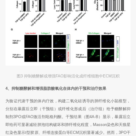
图3 抑制糖酵解或增强FAO影响活化成纤维细胞中ECM沉积
4、抑制糖酵解和增强脂肪酸氧化在体内的干预和治疗效果
为验证代谢干预的体内疗效，构建二氧化硅诱导的肺纤维化小鼠模型，
分别在暴露后立即（干预组）或纤维化形成后（治疗组）给予糖酵解抑
制剂3PO或FAO激活剂吡格列酮。干预结果（图4A-B）显示，暴露后立
即给药可显著减轻肺泡结构破坏和肺纤维化程度，Masson染色和天狼星
红染色显示Ⅰ型胶原、纤维连接蛋白等ECM沉积显著减少。然而，3PO干