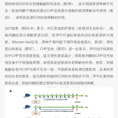
预组肺组织仍存在羟脯氨酸阳性染色（图4B），提示残留胶原降解不完
全；吡格列酮干预组则通过CHP染色显示细胞内胶原降解信号增强（图
4D），表明其促进ECM内吞降解的作用。
治疗效果（图5A-B）显示，对已形成的纤维化（造模28天后给药），吡
格列酮仅部分缓解胶原沉积，而3PO可减轻肺损伤但仍有胶原碎片残
留。Western blot证实，两种干预均能下调纤维连接蛋白、胶原I、弹性
蛋白的表达（图5C）。CHP染色（图5D）进一步显示，3PO治疗组肺组
织中CHP荧光强度较低，提示变性胶原减少；而吡格列酮组CHP信号较
强且集中于细胞核周围，表明其促进胶原内吞降解的作用。然而，羟脯
氨酸染色与CHP结果不完全一致，可能因前者检测完整胶原，后者特异
性结合变性胶原，提示两种药物对ECM的作用路径不同：3PO主要抑制
胶原合成，吡格列酮则通过增强FAO促进胶原的细胞内降解。