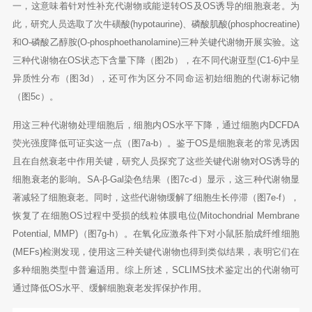
一，这意味着针对性补充代谢物或能逆转OS及OS诱导的细胞衰老。为
此，研究人员选取了次牛磺酸(hypotaurine)、磷酸肌酸(phosphocreatine)
和O-磷酸乙醇胺(O-phosphoethanolamine)三种关键代谢物开展实验。这
三种代谢物在OS状态下含量下降（图2b），在不同代谢亚型(C1-6)中呈
异质性分布（图3d），还可作为区分不同命运初始细胞的代谢标记物
（图5c）。
用这三种代谢物处理细胞后，细胞内OS水平下降，通过细胞内DCFDA
荧光强度降低可证实这一点（图7a-b）。鉴于OS是细胞衰老的常见诱因
且在自然衰老中作用关键，研究人员探究了这些关键代谢物对OS诱导的
细胞衰老的影响。SA-β-Gal染色结果（图7c-d）显示，这三种代谢物显
著减轻了细胞衰老。同时，这些代谢物缓解了细胞生长停滞（图7e-f），
恢复了在细胞OS过程中受损的线粒体膜电位(Mitochondrial Membrane
Potential, MMP)（图7g-h）。在氧化应激条件下对小鼠胚胎成纤维细胞
(MEFs)检测发现，使用这三种关键代谢物也得到类似结果，表明它们在
多种细胞类型中普遍适用。综上所述，SCLIMS技术鉴定出的代谢物可
通过降低OS水平、缓解细胞衰老发挥保护作用。