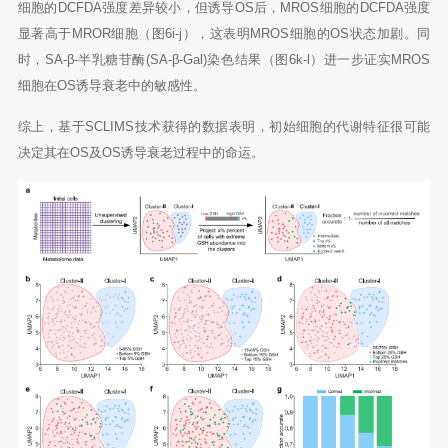
细胞的DCFDA强度差异较小，但诱导OS后，MROS细胞的DCFDA强度
显著高于MROR细胞（图6i-j），这表明MROS细胞的OS状态加剧。同
时，SA-β-半乳糖苷酶(SA-β-Gal)染色结果（图6k-l）进一步证实MROS
细胞在OS诱导衰老中的敏感性。
综上，基于SCLIMS技术获得的数据表明，初始细胞的代谢特征很可能
决定其在OS及OS诱导衰老过程中的命运。