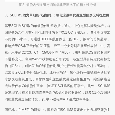
图2. 细胞内代谢组与细胞氧化应激水平的相关性分析
3、SCLIMS助力单细胞代谢剖析：氧化应激中代谢亚型的多元特征挖掘
基于SCLIMS获取的单细胞代谢组数据，通过k-中心点算法聚类分析，将
细胞分为六个具有不同代谢特征的亚型(C1-C6)（图3a）。各亚型展现出
不同的OS水平，可通过DCFDA强度体现（图3b）。拟时间分析显示，
轨迹始于OS水平最低的C1亚型，经三个分支分别发展至代表低、中、高
氧化水平的C2/C3、C4、C5/C6亚型（图3c），表明细胞OS在代谢调控
下逐步变化。利用Wilcox秩和检验分析发现，各亚型具有特定代谢标志
物（图3d）。对比C1与C6细胞代谢组并进行代谢物富集分析（图3e），
结果显示C6细胞中脂质代谢、线粒体功能、氧化还原平衡等相关途径显
著缺失或富集度低，而甘氨酸和丝氨酸代谢途径富集度高，缩醛磷脂合
成途径仅在C6细胞中富集，验证了SCLIMS的可靠性。此外，SCLIMS
还发现了果糖和甘露糖降解等新的OS相关代谢途径，以及C1和C6细胞
间能量代谢途径的转变，表明OS过程中ATP生成效率降低。
同样地，在MEFs的研究中，同样利用SCLIMS鉴定出六种代谢亚型(M1-