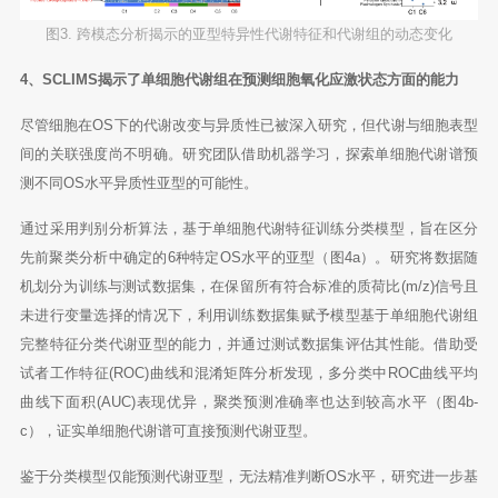
图3. 跨模态分析揭示的亚型特异性代谢特征和代谢组的动态变化
4、SCLIMS揭示了单细胞代谢组在预测细胞氧化应激状态方面的能力
尽管细胞在OS下的代谢改变与异质性已被深入研究，但代谢与细胞表型
间的关联强度尚不明确。研究团队借助机器学习，探索单细胞代谢谱预
测不同OS水平异质性亚型的可能性。
通过采用判别分析算法，基于单细胞代谢特征训练分类模型，旨在区分
先前聚类分析中确定的6种特定OS水平的亚型（图4a）。研究将数据随
机划分为训练与测试数据集，在保留所有符合标准的质荷比(m/z)信号且
未进行变量选择的情况下，利用训练数据集赋予模型基于单细胞代谢组
完整特征分类代谢亚型的能力，并通过测试数据集评估其性能。借助受
试者工作特征(ROC)曲线和混淆矩阵分析发现，多分类中ROC曲线平均
曲线下面积(AUC)表现优异，聚类预测准确率也达到较高水平（图4b-
c），证实单细胞代谢谱可直接预测代谢亚型。
鉴于分类模型仅能预测代谢亚型，无法精准判断OS水平，研究进一步基