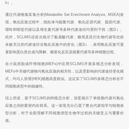
h）。
通过代谢物集富集分析(Metabolite Set Enrichment Analysis, MSEA)发
现，氧化应激过程中，线粒体与能量代谢、氧化还原代谢、脂质代谢、
嘌呤和嘧啶代谢以及维生素代谢等多种代谢途径均受到干扰（图2i）。
此外，SCLIMS还首次揭示了氨基酸代谢、糖类及其衍生物代谢等此前
未被关注的代谢途径在氧化应激中的变化（图2i），表明氧化应激可显
著影响蛋白质合成与降解、糖基化反应及能量代谢等多种细胞过程。
在小鼠胚胎成纤维细胞(MEFs)中应用SCLIMS开展多模态分析发现，
MEFs中关键代谢物与氧化应激的相关性，以及受影响的代谢途径变化模
式，均与人胚肾(HEK)细胞高度相似。这证实了SCLIMS多模态分析在不
同细胞表型中的稳健性。
综上所述，基于SCLIMS的跨模态分析，深度揭示了单细胞代谢与氧化
应激之间的紧密内在联系。这一发现充分凸显了整合代谢组学与细胞表
型分析，对于全面理解不同细胞类型生物学过程的关键意义与重要价
值。