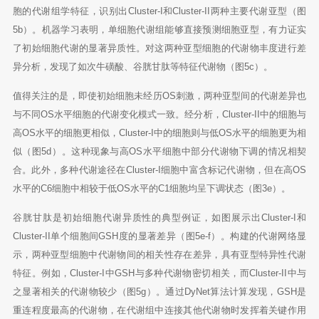
胞的代谢组学特征，识别出Cluster-I和Cluster-II两种主要代谢亚型（图
5b）。机器学习表明，单细胞代谢组能够直接预测细胞亚型，有力证实
了初始细胞代谢的显著异质性。对这两种亚型细胞的代谢物丰度进行差
异分析，发现了如次牛磺酸、谷胱甘肽等特征代谢物（图5c）。
值得关注的是，即使初始细胞未经历OS刺激，两种亚型间的代谢差异也
与不同OS水平细胞的代谢变化模式一致。经分析，Cluster-II中的细胞与
高OS水平的细胞更相似，Cluster-I中的细胞则与低OS水平的细胞更为相
似（图5d）。这种现象与高OS水平细胞中部分代谢物下调的情况相契
合。此外，多种代谢途径在Cluster-I细胞中富含标记代谢物，但在高OS
水平的C6细胞中相较于低OS水平的C1细胞均呈下调状态（图3e）。
谷胱甘肽是初始细胞代谢异质性的典型例证，如图展示出Cluster-I和
Cluster-II单个细胞间GSH度的显著差异（图5e-f）。构建的代谢网络显
示，两种亚型细胞中代谢物间的相关性存在差异，具有亚型特异性代谢
特征。例如，Cluster-I中GSH与多种代谢物密切相关，而Cluster-II中与
之显著相关的代谢物较少（图5g）。通过DyNet算法计算发现，GSH是
重连程度最高的代谢物，在代谢组中连接其他代谢物时发挥着关键作用