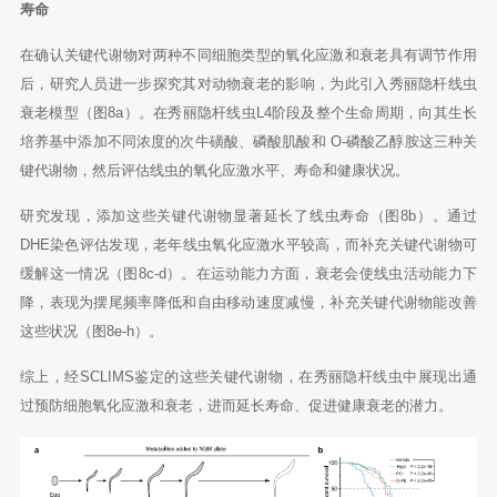
寿命
在确认关键代谢物对两种不同细胞类型的氧化应激和衰老具有调节作用
后，研究人员进一步探究其对动物衰老的影响，为此引入秀丽隐杆线虫
衰老模型（图8a）。在秀丽隐杆线虫L4阶段及整个生命周期，向其生长
培养基中添加不同浓度的次牛磺酸、磷酸肌酸和 O-磷酸乙醇胺这三种关
键代谢物，然后评估线虫的氧化应激水平、寿命和健康状况。
研究发现，添加这些关键代谢物显著延长了线虫寿命（图8b）。通过
DHE染色评估发现，老年线虫氧化应激水平较高，而补充关键代谢物可
缓解这一情况（图8c-d）。在运动能力方面，衰老会使线虫活动能力下
降，表现为摆尾频率降低和自由移动速度减慢，补充关键代谢物能改善
这些状况（图8e-h）。
综上，经SCLIMS鉴定的这些关键代谢物，在秀丽隐杆线虫中展现出通
过预防细胞氧化应激和衰老，进而延长寿命、促进健康衰老的潜力。