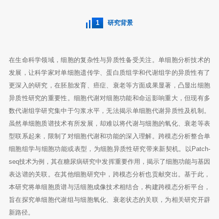
1
研究背景
在生命科学领域，细胞的复杂性与异质性备受关注。单细胞分析技术的
发展，让科学家对单细胞遗传学、蛋白质组学和代谢组学的异质性有了
更深入的研究，在胚胎发育、癌症、衰老等方面成果显著，凸显出细胞
异质性研究的重要性。细胞代谢对细胞功能和命运影响重大，但现有多
数代谢组学研究集中于匀浆水平，无法揭示单细胞代谢异质性及机制。
虽然单细胞质谱技术有所发展，却难以将代谢与细胞的氧化、衰老等表
型联系起来，限制了对细胞代谢和功能的深入理解。跨模态分析整合单
细胞组学与细胞功能或表型，为细胞异质性研究带来新契机。以Patch-
seq技术为例，其在糖尿病研究中发挥重要作用，揭示了细胞功能与基因
表达谱的关联。在其他细胞研究中，跨模态分析也贡献突出。基于此，
本研究将单细胞质谱与活细胞成像技术相结合，构建跨模态分析平台，
旨在探究单细胞代谢组与细胞氧化、衰老状态的关联，为相关研究开辟
新路径。