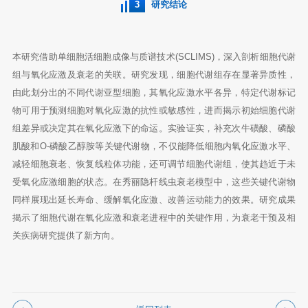
3
研究结论
本研究借助单细胞活细胞成像与质谱技术(SCLIMS)，深入剖析细胞代谢
组与氧化应激及衰老的关联。研究发现，细胞代谢组存在显著异质性，
由此划分出的不同代谢亚型细胞，其氧化应激水平各异，特定代谢标记
物可用于预测细胞对氧化应激的抗性或敏感性，进而揭示初始细胞代谢
组差异或决定其在氧化应激下的命运。实验证实，补充次牛磺酸、磷酸
肌酸和O-磷酸乙醇胺等关键代谢物，不仅能降低细胞内氧化应激水平、
减轻细胞衰老、恢复线粒体功能，还可调节细胞代谢组，使其趋近于未
受氧化应激细胞的状态。在秀丽隐杆线虫衰老模型中，这些关键代谢物
同样展现出延长寿命、缓解氧化应激、改善运动能力的效果。研究成果
揭示了细胞代谢在氧化应激和衰老进程中的关键作用，为衰老干预及相
关疾病研究提供了新方向。