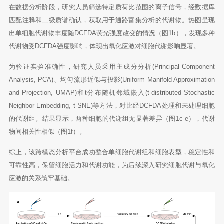
在数据分析阶段，研究人员筛选特定质荷比范围的离子信号，经数据库
匹配注释和二级质谱确认，获取用于通路富集分析的代谢物。热图呈现
出单细胞代谢物丰度随DCFDA荧光强度改变的情况（图1b），发现多种
代谢物受DCFDA强度影响，体现出氧化应激对细胞代谢影响显著。
为验证实验准确性，研究人员采用主成分分析(Principal Component
Analysis, PCA)、均匀流形近似与投影(Uniform Manifold Approximation
and Projection, UMAP)和t分布随机邻域嵌入(t-distributed Stochastic
Neighbor Embedding, t-SNE)等方法，对比经DCFDA处理和未处理细胞
的代谢组。结果显示，两种细胞的代谢组无显著差异（图1c-e），代谢
物间相关性相似（图1f）。
综上，该跨模态分析平台成功整合单细胞代谢组和细胞表型，稳定性和
可靠性高，保留细胞活力和代谢功能，为后续深入研究细胞代谢与氧化
应激的关系筑牢基础。