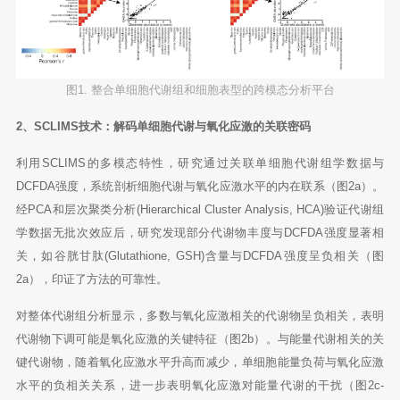
图1. 整合单细胞代谢组和细胞表型的跨模态分析平台
2、SCLIMS技术：解码单细胞代谢与氧化应激的关联密码
利用SCLIMS的多模态特性，研究通过关联单细胞代谢组学数据与
DCFDA强度，系统剖析细胞代谢与氧化应激水平的内在联系（图2a）。
经PCA和层次聚类分析(Hierarchical Cluster Analysis, HCA)验证代谢组
学数据无批次效应后，研究发现部分代谢物丰度与DCFDA强度显著相
关，如谷胱甘肽(Glutathione, GSH)含量与DCFDA强度呈负相关（图
2a），印证了方法的可靠性。
对整体代谢组分析显示，多数与氧化应激相关的代谢物呈负相关，表明
代谢物下调可能是氧化应激的关键特征（图2b）。与能量代谢相关的关
键代谢物，随着氧化应激水平升高而减少，单细胞能量负荷与氧化应激
水平的负相关关系，进一步表明氧化应激对能量代谢的干扰（图2c-