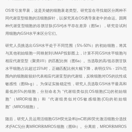
OS常引发早衰，这是关键的细胞衰老类型。研究旨在寻找能区分两种不
同代谢亚型细胞的活细胞探针，以探究其在OS诱导衰老中的命运。因两
种代谢亚型细胞的谷胱甘肽(GSH)水平存在差异（图5e），研究尝试利
用细胞内GSH水平来区分它们。
研究人员挑选出GSH水平处于不同范围（5%-50%）的初始细胞，将其
与其他初始细胞一同映射到UMAP投影图上，计算不同GSH水平细胞与
相应代谢亚型（聚类I/II）的匹配比例（图6a）。当选取的高/低谷胱甘肽
水平细胞占比超过15%时，正确匹配比例大幅下降，表明仅5% - 15%范
围内的细胞能较好代表相应代谢亚型的代谢组，反映细胞对OS的抗性或
敏感性（图6b-g）。为保证实验稳定性，研究人员选取GSH水平最高和
最低的5%的细胞，分别命名为 “代谢组类似抗OS细胞(C1)的初始细
胞”（MROR细胞）和 “代谢组类似对OS敏感细胞(C6)的初始细
胞”（MROS细胞）。
随后，研究人员运用活细胞GSH荧光染料(mClB)和荧光激活细胞分选技
术(FACS)分离MROR和MROS细胞（图6h）。分离前，MROR和MROS