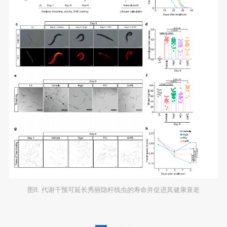
图8. 代谢干预可延长秀丽隐杆线虫的寿命并促进其健康衰老