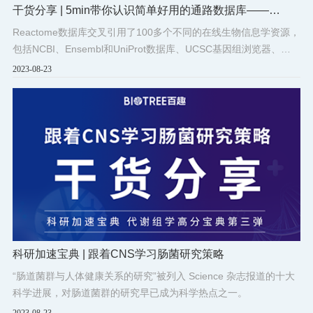
干货分享 | 5min带你认识简单好用的通路数据库——
Reactome
Reactome数据库交叉引用了100多个不同的在线生物信息学资源，
包括NCBI、Ensembl和UniProt数据库、UCSC基因组浏览器、
ChEBI小分子数据库和PubMed文献数据库等。
2023-08-23
科研加速宝典 | 跟着CNS学习肠菌研究策略
“肠道菌群与人体健康关系的研究”被列入 Science 杂志报道的十大
科学进展，对肠道菌群的研究早已成为科学热点之一。