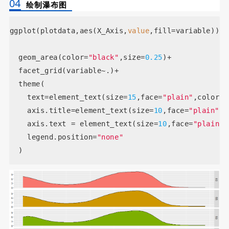
04
绘制瀑布图
ggplot(plotdata,aes(X_Axis,
value
,fill=variable))+
  geom_area(color=
"black"
,size=
0.25
)+
  facet_grid(variable~.)+
  theme(
    text=element_text(size=
15
,face=
"plain"
,color=
"
    axis.title=element_text(size=
10
,face=
"plain"
,c
    axis.text = element_text(size=
10
,face=
"plain"
,
    legend.position=
"none"
  )