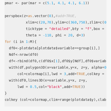
pmar <- par(mar = c(
5.1
, 
4.1
, 
4.1
, 
6.1
))
perspbox(z=
as
.vector(
0
),
#add=TRUE,
          xlim=c(
20
,
70
),ylim=c(
360
,
750
),zlim=c(
0
,
1
          ticktype = 
"detailed"
,bty = 
"f"
,box = 
TR
          theta = 
-110
, phi = 
20
, d=
3
)
for
 (i in 
1
:M){
  df0<-plotdata[plotdata$variable==group[i],]
  Ndf<-nrow(df0)
  df<-rbind(df0,c(df0$x[
1
],df0$y[Ndf],df0$variable
  with(df,polygon3D(x=variable,y=x, z=y, alpha=
0.6
      col=colormap[i],lwd = 
3
,add=
TRUE
,colkey = 
FA
  with(df0,lines3D(x=variable,y=x, z=y,
      lwd = 
0.5
,col=
"black"
,add=
TRUE
))
}
colkey (col=colormap,clim=range(plotdata$y),clab =