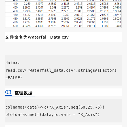
文件命名为Waterfall_Data.csv
data<-
read.csv("Waterfall_data.csv",stringsAsFactors
=FALSE)
03
整理数据
colnames(data)<-c("X_Axis",seq(60,25,-5))
plotdata<-melt(data,id.vars = "X_Axis")