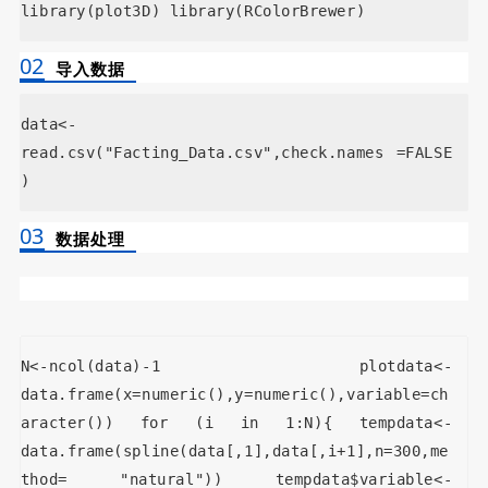
library(plot3D) library(RColorBrewer)
02
导入数据
data<-
read.csv("Facting_Data.csv",check.names =FALSE
)
03
数据处理
N<-ncol(data)-1 plotdata<-
data.frame(x=numeric(),y=numeric(),variable=ch
aracter()) for (i in 1:N){ tempdata<-
data.frame(spline(data[,1],data[,i+1],n=300,me
thod= "natural")) tempdata$variable<-