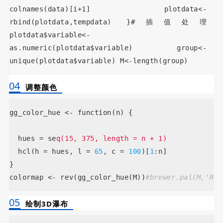
colnames(data)[i+1] plotdata<-
rbind(plotdata,tempdata) }#插值处理
plotdata$variable<-
as.numeric(plotdata$variable) group<-
unique(plotdata$variable) M<-length(group)
04
调整颜色
gg_color_hue <- function(n) {
  hues = se
q(15, 375, length = n + 1)
  hcl(h = hues, l = 
65
, c = 
100
)[
1
:n]
}
colormap <- rev(gg_color_hue(M))
#brewer.pal(M,'RdY
05
绘制3D瀑布