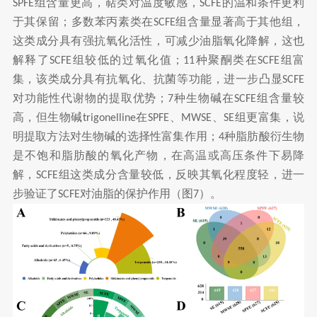
组含量更高，萜类对温度敏感，
的温和条件更利
SPFE
SCFE
于其保留；多数苯丙素类在
组含量显著高于其他组，
SCFE
这类成分具有强抗氧化活性，可减少油脂氧化降解，这也
解释了
组较低的过氧化值；
种聚酮类在
组富
SCFE
11
SCFE
集，该类成分具有抗氧化、抗菌等功能，进一步凸显
SCFE
对功能性代谢物的提取优势；
种生物碱在
组含量较
7
SCFE
高，但生物碱
在
、
、
组更富集，说
trigonelline
SPFE
MWSE
SE
明提取方法对生物碱的选择性富集作用；
种脂肪酸衍生物
4
是不饱和脂肪酸的氧化产物，在高温或高压条件下易降
解，
组这类成分含量较低，反映其氧化程度轻，进一
SCFE
步验证了
对油脂的保护作用（图
）。
SCFE
7