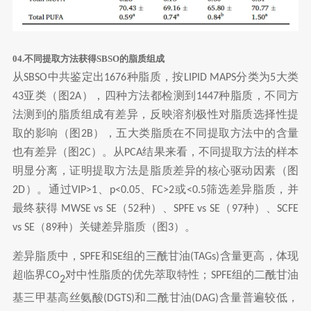
04.不同提取方法获得SBSO的脂质组成
从
中共鉴定出
种脂质，按
分类为
大类
SBSO
1676
LIPID MAPS
5
亚类（图
），四种方法都检测到
种脂质，不同方
43
2A
1447
法测到的脂质组成有差异，反映溶剂极性对脂质选择性提
取的影响（图
），五大类脂质在不同提取方法中的含量
2B
也有差异（图
）。从
结果来看，不同提取方法的样本
2C
PCA
明显分离，证明提取方法是脂质差异的核心驱动因素（图
）。通过
、
、
或
筛选差异脂质，并
2D
VIP>1
p<0.05
FC>2
<0.5
最终获得
（
种）、
（
种）、
MWSE vs SE
52
SPFE vs SE
97
SCFE
（
种）关键差异脂质（图
）。
vs SE
89
3
差异脂质中，
和
组的三酰甘油
含量更高，体现
SPFE
SE
(TAGs)
超临界
对中性脂质的优先萃取特性；
组的二酰甘油
CO
SPFE
2
基三甲基高丝氨酸
和二酰甘油
含量普遍较低，
(DGTS)
(DAG)