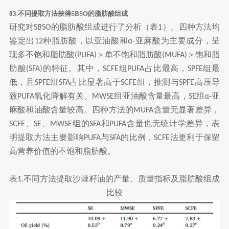
03.不同提取方法获得SBSO的脂肪酸组成
研究对
的脂肪酸组成进行了分析（表
）。四种方法均
SBSO
1
鉴定出
种脂肪酸，以亚油酸和
亚麻酸为主要成分，呈
12
α-
现多不饱和脂肪酸
＞单不饱和脂肪酸
＞饱和脂
(PUFA)
(MUFA)
肪酸
的特征。其中，
组
占比最高，
组最
(SFA)
SCFE
PUFA
SPFE
低，且
组
占比显著高于
组，推测与
高压导
SPFE
SFA
SCFE
SPFE
致
氧化降解有关。
组亚油酸含量最高，
组
亚
PUFA
MWSE
SE
α-
麻酸和油酸含量较高。四种方法的
含量无显著差异，
MUFA
、
、
组的
和
含量也无统计学差异，表
SCFE
SE
MWSE
SFA
PUFA
明提取方法主要影响
与
的比例，
法更利于保留
PUFA
SFA
SCFE
高营养价值的不饱和脂肪酸。
表
不同方法提取沙棘籽油的产量、质量指标及脂肪酸组成
1.
比较