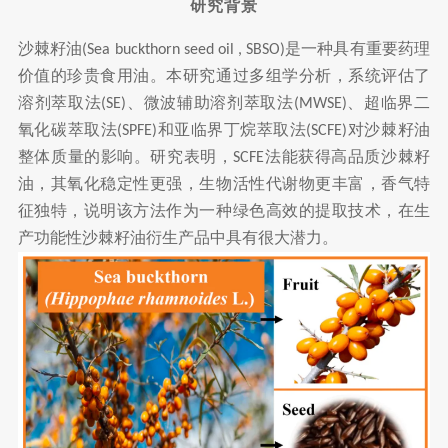
研究
背景
沙棘籽油
是一种具有重要药理
(Sea buckthorn seed oil , SBSO)
价值的珍贵食用油。本研究通过多组学分析，系统评估了
溶剂萃取法
、微波辅助溶剂萃取法
、超临界二
(SE)
(MWSE)
氧化碳萃取法
和亚临界丁烷萃取法
对沙棘籽油
(SPFE)
(SCFE)
整体质量的影响。研究表明，
法能获得高品质沙棘籽
SCFE
油，其氧化稳定性更强，生物活性代谢物更丰富，香气特
征独特，说明该方法作为一种绿色高效的提取技术，在生
产功能性沙棘籽油衍生产品中具有很大潜力。