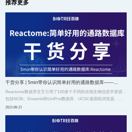
推荐更多
干货分享 | 5min带你认识简单好用的通路数据库——
Reactome
Reactome数据库交叉引用了100多个不同的在线生物信息学资源，
包括NCBI、Ensembl和UniProt数据库、UCSC基因组浏览器、
ChEBI小分子数据库和PubMed文献数据库等。
2023-08-23