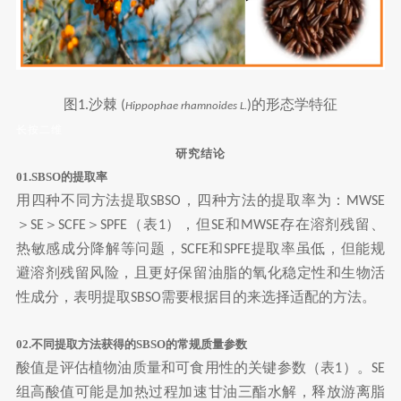
图
沙棘
的形态学特征
1.
(
)
Hippophae rhamnoides L.
长按二维
研究结论
01.SBSO的提取率
用四种不同方法提取
，四种方法的提取率为：
SBSO
MWSE
＞
＞
＞
（表
），但
和
存在溶剂残留、
SE
SCFE
SPFE
1
SE
MWSE
热敏感成分降解等问题，
和
提取率虽低，但能规
SCFE
SPFE
避溶剂残留风险，且更好保留油脂的氧化稳定性和生物活
性成分，表明提取
需要根据目的来选择适配的方法。
SBSO
02.不同提取方法获得的SBSO的常规质量参数
酸值是评估植物油质量和可食用性的关键参数（表
）。
1
SE
组高酸值可能是加热过程加速甘油三酯水解，释放游离脂