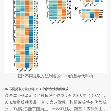
图
不同提取方法制备的
的差异代谢物
7.
SBSO
06.不同提取方法获得SBSO的挥发性物质组成
通过
鉴定出
种挥发性物质，分为
大类（图
）；
GC-IMS
24
8
8A
组物质种类最丰富，含
蒎烯、柠檬烯等特有优势成
SCFE
β-
分，
组以乙酸丁酯为主，
组以
羟基
丙酮为主，
SE
MWSE
1-
-2-