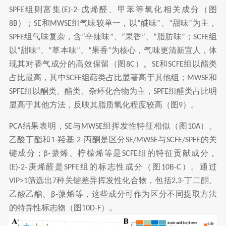
组则富集
戊烯醛、甲苯等氧化相关成分（图
SPFE
(E)-2-
）；
和
组气味较单一，以
醚味
、
甜味
为主，
8B
SE
MWSE
“
”
“
”
组气味复杂，含
辛辣味
、
果香
、
脂肪味
；
组
SPFE
“
”
“
”
“
”
SCFE
以
甜味
、
草本味
、
果香
为核心，气味更清新宜人，体
“
”
“
”
“
”
现其对香气成分的高效保留（图
）。
和
组以酯类
8C
SE
SCFE
占比最高，其中
组萜类占比显著高于其他组；
和
SCFE
MWSE
组以酮类、酯类、杂环化合物为主，
组醛类占比明
SPFE
SPFE
显高于其他方法，反映其脂质氧化程度较高（图
）。
9
结果表明，
与
组挥发性特征相似（图
）。
PCA
SE
MWSE
10A
乙酸丁酯和
羟基
丙酮是区分
与
的关
1-
-2-
SE/MWSE
SCFE/SPFE
键成分；
蒎烯、柠檬烯等是
组的特征贡献成分，
β-
SCFE
庚烯醛是
组的标志性成分（图
）。通过
(E)-2-
SPFE
10B-C
筛选出
种关键差异挥发性化合物，包括
丁二酮、
VIP>1
7
2,3-
乙酸乙酯、
蒎烯等，这些成分可作为区分不同提取方法
β-
的特异性标志物（图
）。
10D-F