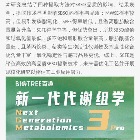
本研究总结了四种提取方法对
品质的影响。结果表
SBSO
明，提取技术显著影响
的得率与品质：
得率较
SBSO
MWSE
高，但易引发磷脂氧化；
得率最低，且游离脂肪酸含
SPFE
量显著升高；
得率中等，但优势突出，所获
酸值
SCFE
SBSO
和过氧化值最低，多不饱和脂肪酸含量最高，脂肪酰基含
量低，且苯丙烷类、萜类等生物活性代谢物及挥发性化合
物含量丰富，氧化稳定性与感官品质更优。综上，
是
SCFE
绿色高效的高品质
提取技术，未来需优化工艺并开展
SBSO
规模化研究以评估其工业应用潜力。