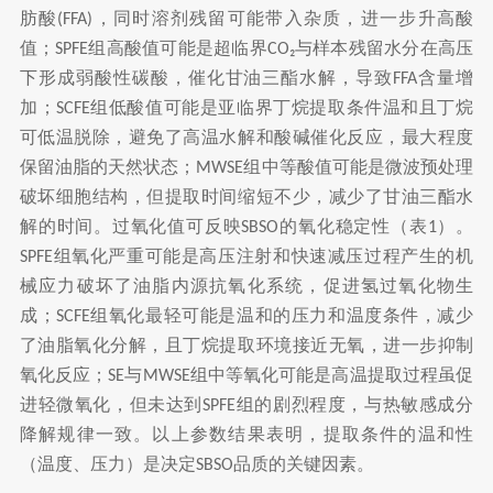
肪酸
，同时溶剂残留可能带入杂质，进一步升高酸
(FFA)
值；
组高酸值可能是超临界
与样本残留水分在高压
SPFE
CO₂
下形成弱酸性碳酸，催化甘油三酯水解，导致
含量增
FFA
加；
组低酸值可能是亚临界丁烷提取条件温和且丁烷
SCFE
可低温脱除，避免了高温水解和酸碱催化反应，最大程度
保留油脂的天然状态；
组中等酸值可能是微波预处理
MWSE
破坏细胞结构，但提取时间缩短不少，减少了甘油三酯水
解的时间。过氧化值可反映
的氧化稳定性（表
）。
SBSO
1
组氧化严重可能是高压注射和快速减压过程产生的机
SPFE
械应力破坏了油脂内源抗氧化系统，促进氢过氧化物生
成；
组氧化最轻可能是温和的压力和温度条件，减少
SCFE
了油脂氧化分解，且丁烷提取环境接近无氧，进一步抑制
氧化反应；
与
组中等氧化可能是高温提取过程虽促
SE
MWSE
进轻微氧化，但未达到
组的剧烈程度，与热敏感成分
SPFE
降解规律一致。以上参数结果表明，提取条件的温和性
（温度、压力）是决定
品质的关键因素。
SBSO