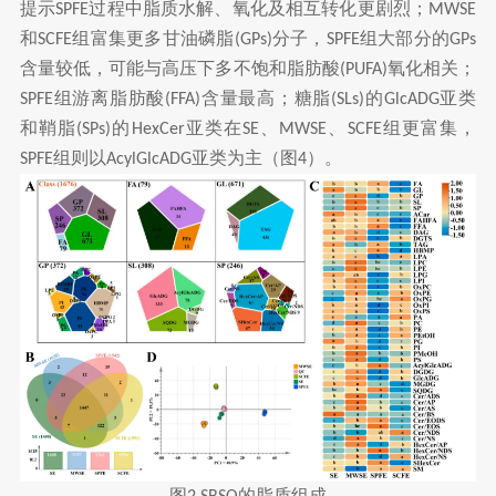
提示
过程中脂质水解、氧化及相互转化更剧烈；
SPFE
MWSE
和
组富集更多甘油磷脂
分子，
组大部分的
SCFE
(GPs)
SPFE
GPs
含量较低，可能与高压下多不饱和脂肪酸
氧化相关；
(PUFA)
组游离脂肪酸
含量最高；糖脂
的
亚类
SPFE
(FFA)
(SLs)
GlcADG
和鞘脂
的
亚类在
、
、
组更富集，
(SPs)
HexCer
SE
MWSE
SCFE
组则以
亚类为主（图
）。
SPFE
AcylGlcADG
4
图
的脂质组成