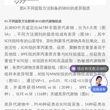
图
不同提取方法制备的
的差异脂质
4.
SBSO
05.不同提取方法获得SBSO的代谢物组成
从
中共鉴定出
种非脂质代谢物，分为
大类（图
SBSO
667
5
），不同方法测到的脂质组成有差异（图
），其中
5A
5B
组特有的山茶苷
、异牡荆素等代谢物具有抗氧化、抗
SCFE
B
炎活性，
组的苯丙素类、萜类、聚酮类含量显著高于
SCFE
其他组；
组的苯丙素类含量与
组接近，但萜类含
SPFE
SCFE
量低于
组；
组因长时间高温提取，热敏感代谢物降
SCFE
SE
解，各类代谢物含量普遍较低（图
）。
结果也显示四
5C
PCA
现在有优惠活动吗
组样本差异明显，
组与
组的代谢物组成较为相似
SE
MWSE
（图
）。通过
、
、
或
筛选差异脂
5D
VIP>1
p<0.05
FC>2
<0.5
质，并最终获得
（
种）、
（
MWSE vs SE
20
SPFE vs SE
61
种）、
（
种）关键差异代谢物（图
）。
SCFE vs SE
116
6
差异代谢物中，约
种萜类在
组富集，
种萜类在
40
SCFE
14