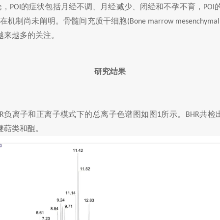
论，
的症状包括月经不调、月经减少、闭经和不孕不育，
POI
POI
在机制尚未阐明。骨髓间充质干细胞
(Bone marrow mesenchymal 
越来越多的关注。
研究结果
负离子和正离子模式下的总离子色谱图如图
所示。
共检
R
1
BHR
醚萜类和醌。