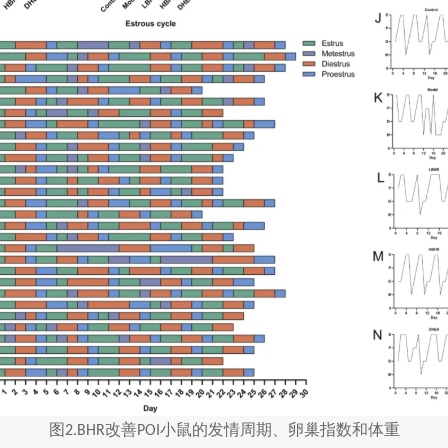
图
改善
小鼠的发情周期、卵巢指数和体重
2.BHR
POI