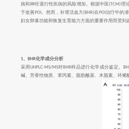
病和神经退行性疾病的风险增加。根据中医
理
(TCM)
于改善
。然而，补肾活血方
在
治疗中的潜
POI
(BHR)
POI
妇女卵巢功能和恢复生育能力方面的重要作用而受到
、
化学成分分析
1
BHR
采用
对
样品进行化学成分鉴定。
UHPLC-MS/MS
BHR
BH
碱、芳香性物质、苯丙素、脂肪酰基、木脂素、环烯