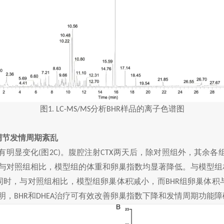
图
分析
样品的离子色谱图
1. LC-MS/MS
BHR
调节发情周期紊乱
有明显变化
图
。腹腔注射
两天后，除对照组外，其余各
(
2C)
CTX
与对照组相比，模型组的体重和卵巢指数均显著降低。与模型组
同时，与对照组相比，模型组卵巢体积减小，而
组卵巢体积
BHR
明，
和
治疗可有效改善卵巢指数下降和发情周期功能障
BHR
DHEA