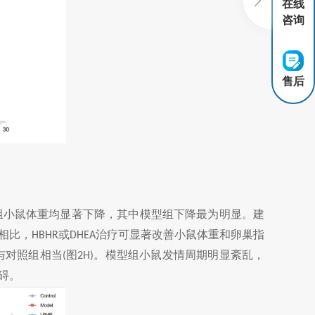
在线
咨询
售后
组小鼠体重均显著下降，其中模型组下降最为明显。建
相比，
或
治疗可显著改善小鼠体重和卵巢指
HBHR
DHEA
与对照组相当
图
。模型组小鼠发情周期明显紊乱，
(
2H)
碍。