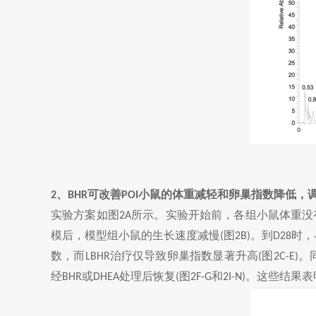
、
可改善
小鼠的体重减轻和卵巢指数降低，
2
BHR
POI
实验方案如图
所示。实验开始前，各组小鼠体重没
2A
模后，模型组小鼠的生长速度减慢
图
。到
时，
(
2B)
D28
数，而
治疗仅导致卵巢指数显著升高
图
。
LBHR
(
2C-E)
经
或
处理后恢复
图
和
。这些结果表
BHR
DHEA
(
2F-G
2I-N)