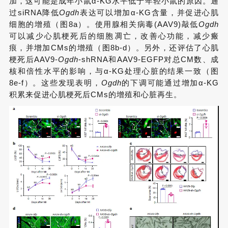
加，这可能是成年小鼠α-KG水平低于年轻小鼠的原因。通
过siRNA降低
Ogdh
表达可以增加α-KG含量，并促进心肌
细胞的增殖（图8a）。使用腺相关病毒(AAV9)敲低
Ogdh
可以减少心肌梗死后的细胞凋亡，改善心功能，减少瘢
痕，并增加CMs的增殖（图8b-d）。另外，还评估了心肌
梗死后AAV9-
Ogdh
-shRNA和AAV9-EGFP对总CM数、成
核和倍性水平的影响，与α-KG处理心脏的结果一致（图
8e-f）。这些发现表明，
Ogdh
的下调可能通过增加α-KG
积累来促进心肌梗死后CMs的增殖和心脏再生。