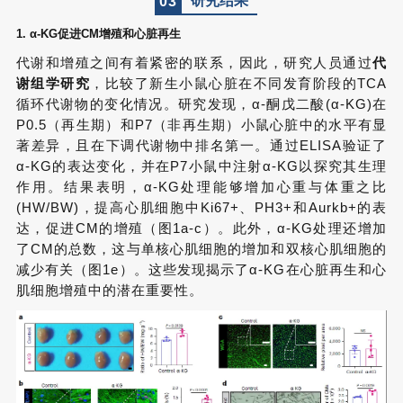
研究结果
0
3
1. α-KG促进CM增殖和心脏再生
代谢和增殖之间有着紧密的联系，因此，研究人员通过
代
谢组学研究
，比较了新生小鼠心脏在不同发育阶段的TCA
循环代谢物的变化情况。研究发现，α-酮戊二酸(α-KG)在
P0.5（再生期）和P7（非再生期）小鼠心脏中的水平有显
著差异，且在下调代谢物中排名第一。通过ELISA验证了
α-KG的表达变化，并在P7小鼠中注射α-KG以探究其生理
作用。结果表明，α-KG处理能够增加心重与体重之比
(HW/BW)，提高心肌细胞中Ki67+、PH3+和Aurkb+的表
达，促进CM的增殖（图1a-c）。此外，α-KG处理还增加
了CM的总数，这与单核心肌细胞的增加和双核心肌细胞的
减少有关（图1e）。这些发现揭示了α-KG在心脏再生和心
肌细胞增殖中的潜在重要性。