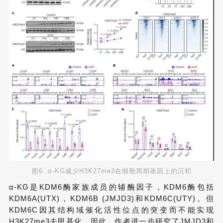
图6. α-KG减少H3K27me3在细胞周期基因上的沉积
α-KG是KDM6酶家族成员的辅酶因子，KDM6酶包括
KDM6A(UTX)，KDM6B (JMJD3)和KDM6C(UTY)。但
KDM6C因其结构域催化活性位点的突变而不能实现
H3K27me3去甲基化。因此，作者进一步研究了JMJD3和