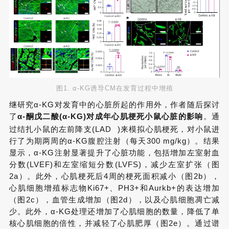
图1. α-KG诱导CM在发育过程中增殖
继研究α-KG对发育中的心脏所起的作用外，作者随后探讨
了
α-酮戊二酸(α-KG)对成年心肌梗死小鼠心脏的影响
。通
过结扎小鼠的左前降支(
LAD
)来模拟心肌梗死，对小鼠进
行了为期两周的α-KG腹腔注射（每天300 mg/kg）。结果
显示，α-KG注射显著提升了心脏功能，包括增加左室射血
分数(LVEF)和左室缩短分数(LVFS)，减少左室扩张（图
2a）。此外，心肌梗死后4周的梗死面积减小（图2b），
心肌细胞增殖标志物Ki67+、PH3+和Aurkb+的表达增加
（图2c），血管生成增加（图2d），以及心肌细胞凋亡减
少。此外，α-KG处理还增加了心肌细胞的数量，降低了单
核心肌细胞的倍性，并减轻了心肌肥厚（图2e）。通过谱