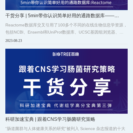
干货分享 | 5min带你认识简单好用的通路数据库——
Reactome
Reactome数据库交叉引用了100多个不同的在线生物信息学资源，
包括NCBI、Ensembl和UniProt数据库、UCSC基因组浏览器、
ChEBI小分子数据库和PubMed文献数据库等。
2023-08-23
科研加速宝典 | 跟着CNS学习肠菌研究策略
“肠道菌群与人体健康关系的研究”被列入 Science 杂志报道的十大