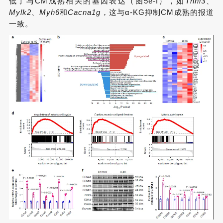
低了与CM成熟相关的基因表达（图5e-f），如
Tnni3
、
Mylk2
、
Myh6
和
Cacna1g
，这与α-KG抑制CM成熟的报道
一致。