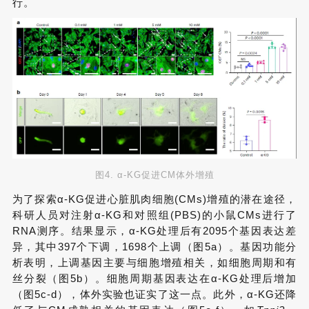
行。
图4. α-KG促进CM体外增殖
为了探索α-KG促进心脏肌肉细胞(CMs)增殖的潜在途径，
科研人员对注射α-KG和对照组(PBS)的小鼠CMs进行了
RNA测序。结果显示，α-KG处理后有2095个基因表达差
异，其中397个下调，1698个上调（图5a）。基因功能分
析表明，上调基因主要与细胞增殖相关，如细胞周期和有
丝分裂（图5b）。细胞周期基因表达在α-KG处理后增加
（图5c-d），体外实验也证实了这一点。此外，α-KG还降