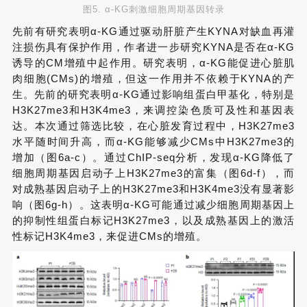
图5. α-KG刺激细胞周期基因转录
先前有研究表明α-KG通过驱动肝脏产生KYNA对缺血再灌
注损伤具有保护作用，作者进一步研究KYNA是否在α-KG
诱导的CM增殖中起作用。研究表明，α-KG能促进心脏肌
肉细胞(CMs)的增殖，但这一作用并不依赖于KYNA的产
生。先前的研究表明α-KG通过影响组蛋白甲基化，特别是
H3K27me3和H3K4me3，来调控染色质可及性和基因表
达。本次通过筛选比较，在心脏发育过程中，H3K27me3
水平随时间升高，而α-KG能够减少CMs中H3K27me3的
增加（图6a-c）。通过ChIP-seq分析，发现α-KG降低了
细胞周期基因启动子上H3K27me3的富集（图6d-f），而
对成熟基因启动子上的H3K27me3和H3K4me3没有显著影
响（图6g-h）。这表明α-KG可能通过减少细胞周期基因上
的抑制性组蛋白标记H3K27me3，以及成熟基因上的激活
性标记H3K4me3，来促进CMs的增殖。