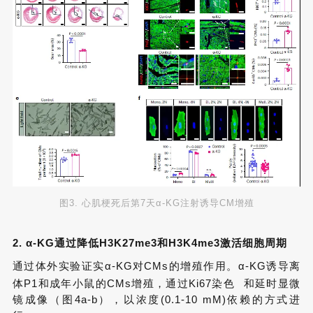
图3. 心肌梗死后第7天α-KG注射诱导CM增殖
2. α-KG通过降低H3K27me3和H3K4me3激活细胞周期
通过体外实验证实α-KG对CMs的增殖作用。α-KG诱导离
体P1和成年小鼠的CMs增殖，通过
Ki67染色
和延时显微
镜成像（图4a-b），以浓度(0.1-10 mM)依赖的方式进