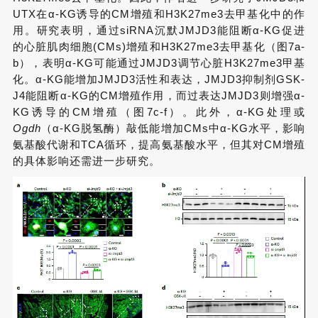
UTX在α-KG诱导的CM增殖和H3K27me3去甲基化中的作
用。研究表明，通过siRNA沉默JMJD3能阻断α-KG促进
的心脏肌肉细胞(CMs)增殖和H3K27me3去甲基化（图7a-
b），表明α-KG可能通过JMJD3调节心脏H3K27me3甲基
化。α-KG能增加JMJD3活性和表达，JMJD3抑制剂GSK-
J4能阻断α-KG的CM增殖作用，而过表达JMJD3则增强α-
KG诱导的CM增殖（图7c-f）。此外，α-KG处理或
Ogdh
（α-KG脱氢酶）敲低能增加CMs中α-KG水平，影响
氨基酸代谢和TCA循环，提高氨基酸水平，但其对CM增殖
的具体影响还需进一步研究。