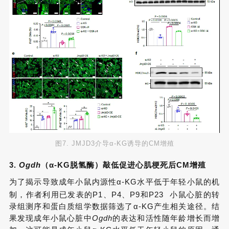
图7. JMJD3介导α-KG诱导的CM增殖
3.
Ogdh
（α-KG脱氢酶）敲低促进心肌梗死后CM增殖
为了揭示导致成年小鼠内源性α-KG水平低于年轻小鼠的机
制，作者利用已发表的P1、P4、P9和
P23
小鼠心脏的转
录组测序和蛋白质组学数据筛选了α-KG产生相关途径。结
果发现成年小鼠心脏中
Ogdh
的表达和活性随年龄增长而增