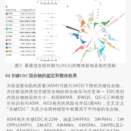
图3. 暴露混合组对握力(HGS)的整体影响及相对贡献
04
EDC混合物的鉴定和整体效果
关键
为筛选驱动肌肉质量
(ASM)
与握力
(HGS)
下降的关键化合物，
并比较该跨类别关键混合物的联合效应与任意单一
EDC
类别
内混合物效应的大小，利用
BKMR
、
BWQS
、
QG-C
三种模型
分别识别与
ASM
、
HGS
相关的风险化学品
(
图
4A)
，交叉定义
“
关键
EDC”
为至少在两种模型中权重高于平均值的化合物。
ASM
相关关键
EDC
共
22
种，涵盖
3
种
PFAS
、
3
种
PAHs
、
1
种
OPPs(IMPY)
、
2
种
ATZ
、
4
种
NNIs
、
4
种
SPAs
、
3
种
PBs
及
2-