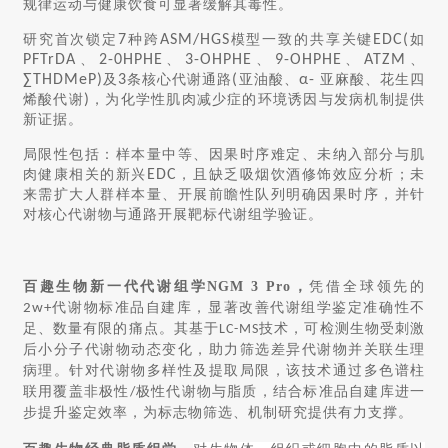
规律运动与健康饮食可显著缓解其毒性。
研究首次锁定
7
种跨
ASM/HGS
模型一致的共享关键
EDC(
如
PFTrDA
、
2-0HPHE
、
3-OHPHE
、
9-OHPHE
、
ATZM
、
∑THDMeP)
及
3
条核心代谢通路
(
亚油酸、
α-
亚麻酸、花生四
烯酸代谢
)
，为化学性肌肉减少症的环境诱因与发病机制提供
新证据。
局限性包括：样本量中等、因果时序难定、未纳入部分与肌
肉健康相关的新兴
EDC
，且缺乏吸烟饮酒修饰效应分析；未
来需扩大人群样本量、开展前瞻性队列明确因果时序，并针
对核心代谢物与通路开展靶标代谢组学验证。
百趣生物新一代代谢组学NGM 3 Pro，
凭借全球领先的
代谢物标准品自建库，显著改善代谢组学鉴定准确性不
2w+
足、数量有限的痛点。其基于
技术，可检测生物受刺激
LC-MS
后小分子代谢物动态变化，助力筛选差异代谢物并关联生理
病理。针对代谢物多样性及提取局限，该技术通过多色谱柱
联用覆盖非极性
极性代谢物与脂质，结合标准品自建库进一
/
步提升鉴定效率，为标志物筛选、机制研究提供有力支撑。