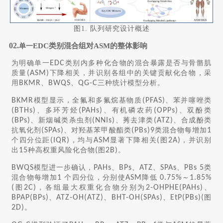
图1. 队列研究设计概述
02.
EDC类别混合组对ASM的整体影响
单一
为明确单一
EDC
类别内多种化合物的混合暴露是否与骨骼肌
质量
(ASM)
下降相关，并识别各组中的关键贡献化合物，采
用
BKMR
、
BWQS
、
QG-C
三种统计模型分析。
BKMR
模型显示，全氟和多氟烷基物质
(PFAS)
、苯并噻唑类
(BTHs)
、多环芳烃
(PAHs)
、有机磷农药
(OPPs)
、双酚类
(BPs)
、新烟碱类杀虫剂
(NNIs)
、莠去津类
(ATZ)
、合成酚类
抗氧化剂
(SPAs)
、对羟基苯甲酸酯类
(PBs)9
类混合物每增加
1
个四分位距
(IQR)
，均与
ASM
显著下降相关
(
图
2A)
，并识别
出
15
种高权重风险化合物
(
图
2B)
。
BWQS
模型进一步确认，
PAHs
、
BPs
、
ATZ
、
SPAs
、
PBs 5
类
混合物每增加
1
个四分位，分别使
ASM
降低
0.75%
～
1.85%
(
图
2C)
，各组最大权重化合物分别为
2-OHPHE(PAHs)
、
BPAP(BPs)
、
ATZ-OH(ATZ)
、
BHT-OH(SPAs)
、
EtP(PBs)(
图
2D)
。