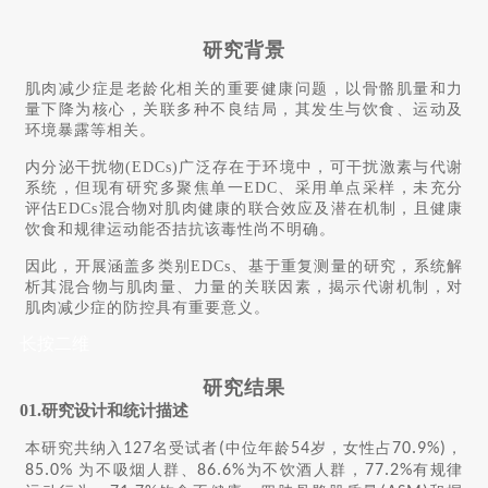
研究背景
肌肉减少症是老龄化相关的重要健康问题，以骨骼肌量和力
量下降为核心，关联多种不良结局，其发生与饮食、运动及
环境暴露等相关。
内分泌干扰物(EDCs)广泛存在于环境中，可干扰激素与代谢
系统，但现有研究多聚焦单一EDC、采用单点采样，未充分
评估EDCs混合物对肌肉健康的联合效应及潜在机制，且健康
饮食和规律运动能否拮抗该毒性尚不明确。
因此，开展涵盖多类别EDCs、基于重复测量的研究，系统解
析其混合物与肌肉量、力量的关联因素，揭示代谢机制，对
肌肉减少症的防控具有重要意义。
长按二维
研
究结果
01.
研究设计和统计描述
本研究共纳入
127
名受试者
(
中位年龄
54
岁，女性占
70.9%)
，
85.0%
为不吸烟人群、
86.6%
为不饮酒人群，
77.2%
有规律