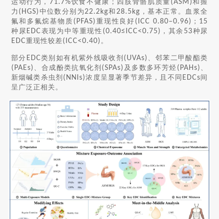
运动行为，
71.7%
饮食不健康；四肢骨骼肌质量
(ASM)
和握
力
(HGS)
中位数分别为
22.2kg
和
28.5kg
，基本正常。血浆全
氟和多氟烷基物质
(PFAS)
重现性良好
(ICC 0.80–0.96)
；
15
种尿
EDC
表现为中等重现性
(0.40≤ICC<0.75)
，其余
53
种尿
EDC
重现性较差
(ICC<0.40)
。
部分
EDC
类别如有机紫外线吸收剂
(UVAs)
、邻苯二甲酸酯类
(PAEs)
、合成酚类抗氧化剂
(SPAs)
及多数多环芳烃
(PAHs)
、
新烟碱类杀虫剂
(NNIs)
浓度呈显著季节差异，且不同
EDCs
间
呈广泛正相关。