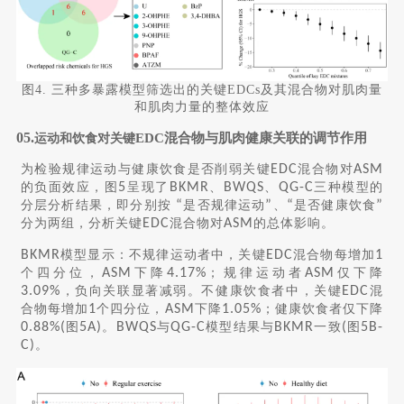
图4. 三种多暴露模型筛选出的关键EDCs及其混合物对肌肉量
和肌肉力量的整体效应
05.
EDC混合物与肌肉健康关联的调节作用
运动和饮食对关键
为检验规律运动与健康饮食是否削弱关键
EDC
混合物对
ASM
的负面效应，图
5
呈现了
BKMR
、
BWQS
、
QG-C
三种模型的
分层分析结果，即分别按
“
是否规律运动
”
、
“
是否健康饮食
”
分为两组，分析关键
EDC
混合物对
ASM
的总体影响。
BKMR
模型显示：不规律运动者中，关键
EDC
混合物每增加
1
个四分位，
ASM
下降
4.17%
；规律运动者
ASM
仅下降
3.09%
，负向关联显著减弱。不健康饮食者中，关键
EDC
混
合物每增加
1
个四分位，
ASM
下降
1.05%
；健康饮食者仅下降
0.88%(
图
5A)
。
BWQS
与
QG-C
模型结果与
BKMR
一致
(
图
5B-
C)
。