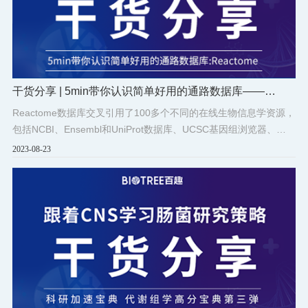
干货分享 | 5min带你认识简单好用的通路数据库——
Reactome
Reactome数据库交叉引用了100多个不同的在线生物信息学资源，
包括NCBI、Ensembl和UniProt数据库、UCSC基因组浏览器、
ChEBI小分子数据库和PubMed文献数据库等。
2023-08-23