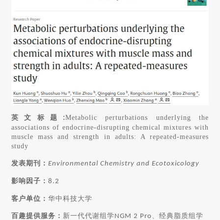
英文标题
Metabolic perturbations underlying the
:
associations of endocrine-disrupting chemical mixtures with
muscle mass and strength in adults: A repeated-measures
study
发表期刊：
Environmental Chemistry and Ecotoxicology
影响因子：
8.2
客户单位：
华中科技大学
百趣提供服务：
新一代代谢组学
、经典脂质组学
NGM 2 Pro