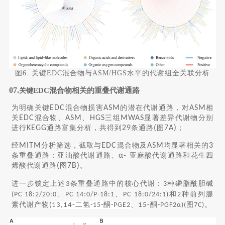
图6. 关键EDC混合物与ASM/HGS水平的代谢组全关联分析
07.
EDC混合物相关的重叠代谢通路
关键
为明确关键
EDC
混合物损害
ASM
的潜在代谢通路，对
ASM
相
关
EDC
混合物、
ASM
、
HGS
三组
MWAS
显著差异代谢物分别
进行
KEGG
通路富集分析，共得到
29
条通路
(
图
7A)
；
经
MITM
分析筛选，截取与
EDC
混合物及
ASM
均显著相关的
3
条重叠通路：亚油酸代谢通路、
α-
亚麻酸代谢通路和花生四
烯酸代谢通路
(
图
7B)
。
进一步锁定上述
条重叠通路中的核心代谢：
种磷脂酰胆碱
3
3
、
、
和
种前列腺
(PC 18:2/20:0
PC 14:0/P-18:1
PC 18:0/24:1)
2
素代谢产物
二氢
酮
、
酮
图
。
(
13,14-
-15-
-PGE2
15-
-PGF2α)(
7C)