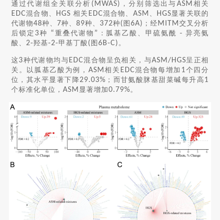
通过代谢组全关联分析
(MWAS)
，分别筛选出与
ASM
相关
EDC
混合物、
HGS
相关
EDC
混合物、
ASM
、
HGS
显著关联的
代谢物
48
种、
7
种、
89
种、
372
种
(
图
6A)
；经
MITM
交叉分析
后锁定
3
种
“
重叠代谢物
”
：胍基乙酸、甲硫氨酰
-
异亮氨
酸、
2-
羟基
-2-
甲基丁酸
(
图
6B-C)
。
这
3
种代谢物均与
EDC
混合物呈负相关，与
ASM/HGS
呈正相
关。以胍基乙酸为例，
ASM
相关
EDC
混合物每增加
1
个四分
位，其水平显著下降
29.03%
；而甘氨酸脒基甜菜碱每升高
1
个标准化单位，
ASM
显著增加
0.79%
。