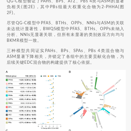
QG-C
模型验证了
PAHs
、
BPs
、
ATZ
、
PBs 4
类与
ASM
的显著
负相关
(
图
2E)
，其中
PBs
组最大权重化合物为
2-PHHA(
图
2F)
。
尽管
QG-C
模型中
PFAS
、
BTHs
、
OPPs
、
NNIs
与
ASM
的关联
未达统计显著性，
BWQS
模型中
PFAS
、
BTHs
、
OPPs
未纳入
分析、
NNIs
无显著关联，但所有未显著的类别效应方向均与
BKMR
模型一致。
三种模型共同证实
PAHs
、
BPs
、
SPAs
、
PBs 4
类混合物与
ASM
显著下降相关，并锁定了各组中的主要贡献化合物，为
后续关键
EDC
混合物的构建提供了核心依据。