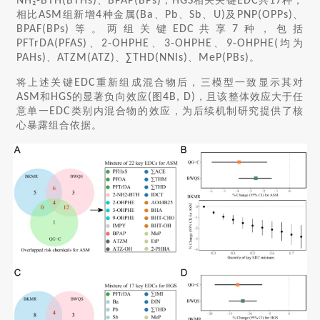
NH₂-BTH(BTHs)
、
BPAP(BPs)
；
HGS
相关关键
EDC
共
17
种，
相比
ASM
组新增
4
种金属
(Ba
、
Pb
、
Sb
、
U)
及
PNP(OPPs)
、
BPAF(BPs)
等。两组关键
EDC
共享
7
种，包括
PFTrDA(PFAS)
、
2-OHPHE
、
3-OHPHE
、
9-OHPHE(
均为
PAHs)
、
ATZM(ATZ)
、
∑THD(NNIs)
、
MeP(PBs)
。
将上述关键
EDC
重新组成混合物后，三模型一致显示其对
ASM
和
HGS
的显著负向效应
(
图
4B, D)
，且该整体效应大于任
意单一
EDC
类别内混合物的效应，为后续机制研究提供了核
心暴露组合依据。