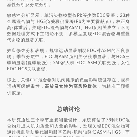
感性分析及分层分析。
敏感性分析显示：单污染物模型仅
Pb
等少数
EDC
显著；
23
种
金属混合物与
HGS
负关联仍显著
(Pb
为主要贡献者
)
；校正身
高
/
体重后，关键
EDC
混合物与
ASMI
、
HGI
负相关成立；不同
数据处理方式下主结论不变；多模型复现
EDC
混合物与重叠
代谢物的显著关联。
效应修饰分析表明：规律运动显著削弱
EDC
对
ASM
的不良影
响；季节分层中，
EDC
与
ASM
负相关仅秋季显著，与
HGS
三
季均显著
(
夏季最强
)
；
≥60
岁人群
EDC-ASM
关联更强，女性
EDC-HGS
关联更强。
综上，关键
混合物对肌肉健康的负面影响稳健存在，规律
EDC
运动可缓解毒性，
高龄及女性为高风险群体
，为精准干预提
供依据。
总结讨论
本研究通过三个季节重复测量设计，系统评估了
78
种
EDC
混
合物对成人肌肉质量和力量的影响，发现关键
EDC
混合物可
通过扰乱脂肪酸代谢和胍基乙酸
-
肌酸轴降低
ASM
与
HGS
，而