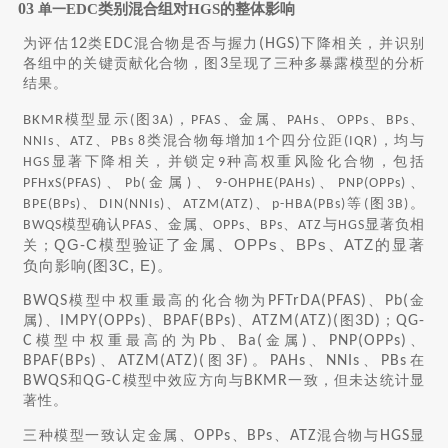
03
EDC类别混合组对HGS的整体影响
单一
为评估
12
类
EDC
混合物是否与握力
(HGS)
下降相关，并识别
各组中的关键贡献化合物，图
3
呈现了三种多暴露模型的分析
结果。
模型显示
图
，
、金属、
、
、
、
BKMR
(
3A)
PFAS
PAHs
OPPs
BPs
、
、
类混合物每增加
个四分位距
，均与
NNIs
ATZ
PBs 8
1
(IQR)
显著下降相关，并锁定
种高权重风险化合物，包括
HGS
9
、
金属
、
、
、
PFHxS(PFAS)
Pb(
)
9-OHPHE(PAHs)
PNP(OPPs)
、
、
、
等
图
。
BPE(BPs)
DIN(NNIs)
ATZM(ATZ)
p-HBA(PBs)
(
3B)
模型确认
、金属、
、
、
与
显著负相
BWQS
PFAS
OPPs
BPs
ATZ
HGS
QG-C模型验证了金属、OPPs、BPs、ATZ的显著
关；
负向影响(图3C, E)。
BWQS
模型中权重最高的化合物为
PFTrDA(PFAS)
、
Pb(
金
属
)
、
IMPY(OPPs)
、
BPAF(BPs)
、
ATZM(ATZ)(
图
3D)
；
QG-
C
模型中权重最高的为
Pb
、
Ba(
金属
)
、
PNP(OPPs)
、
BPAF(BPs)
、
ATZM(ATZ)(
图
3F)
。
PAHs
、
NNIs
、
PBs
在
BWQS
和
QG-C
模型中效应方向与
BKMR
一致，但未达统计显
著性。
三种模型一致认定金属、
OPPs
、
BPs
、
ATZ
混合物与
HGS
显