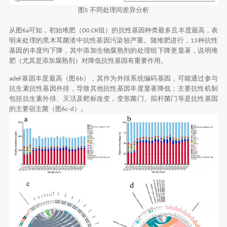
图
不同处理间差异分析
5
从图
可知，初始堆肥（
组）的抗性基因种类最多且丰度最高，表
6a
D0.CK
明未处理的黑木耳菌渣中抗性基因污染较严重。随堆肥进行，
种抗性
13
基因的丰度均下降，其中添加生物腐熟剂的处理组下降更显著，说明堆
肥（尤其是添加腐熟剂）对降低抗性基因有重要作用。
基因丰度最高（图
），其作为外排系统编码基因，可能通过参与
adeF
6b
抗生素抗性基因外排，导致其他抗性基因丰度显著降低；主要抗性机制
包括抗生素外排、灭活及靶标改变，变形菌门、拟杆菌门等是抗性基因
的主要宿主菌（图
）。
6c-d