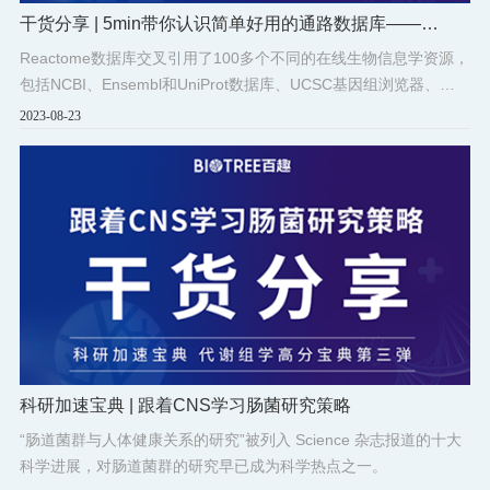
干货分享 | 5min带你认识简单好用的通路数据库——
Reactome
Reactome数据库交叉引用了100多个不同的在线生物信息学资源，
包括NCBI、Ensembl和UniProt数据库、UCSC基因组浏览器、
ChEBI小分子数据库和PubMed文献数据库等。
2023-08-23
科研加速宝典 | 跟着CNS学习肠菌研究策略
“肠道菌群与人体健康关系的研究”被列入 Science 杂志报道的十大
科学进展，对肠道菌群的研究早已成为科学热点之一。