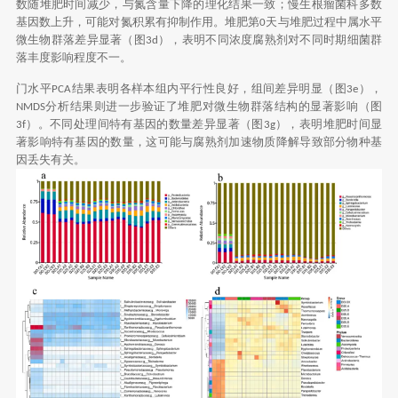
数随堆肥时间减少，与氮含量下降的理化结果一致；慢生根瘤菌科多数
基因数上升，可能对氮积累有抑制作用。堆肥第
天与堆肥过程中属水平
0
微生物群落差异显著（图
），表明不同浓度腐熟剂对不同时期细菌群
3d
落丰度影响程度不一。
门水平
结果表明各样本组内平行性良好，组间差异明显（图
），
PCA
3e
分析结果则进一步验证了堆肥对微生物群落结构的显著影响（图
NMDS
）。不同处理间特有基因的数量差异显著（图
），表明堆肥时间显
3f
3g
著影响特有基因的数量，这可能与腐熟剂加速物质降解导致部分物种基
因丢失有关。