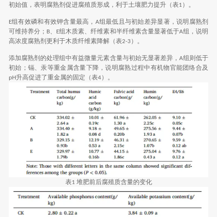
初始值，表明腐熟剂促进腐殖质形成，利于土壤肥力提升（表
）。
1
组有效磷和有效钾含量最高，
组最低且与初始差异显著，说明腐熟剂
E
A
可维持养分；
、
组木质素、纤维素和半纤维素含量显著低于
组，说明
B
E
A
高浓度腐熟剂更利于木质纤维素降解（表
）。
2-3
添加腐熟剂的处理组中有益微量元素含量与初始无显著差异，
组则低于
A
初始；镉、汞等重金属含量下降，说明腐熟过程中有机物官能团络合及
升高促进了重金属的固定（表
）。
pH
4
表
堆肥前后腐殖质含量的变化
1