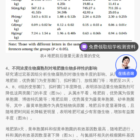
免费领取组学检测资料
表
堆肥前后微量元素含量的变化
4
4、不同浓度生物腐熟剂对堆肥微生物多样性的影响
研究通过宏基因组分析生物腐熟剂对微生物丰度的影响。从门水平看，
堆肥前，优势菌门为变形菌门、拟杆菌门、放线菌门等；堆肥至
天，
25
、
、
组的变形菌门、拟杆菌门丰度降低，表明添加适量生物腐熟剂可
A
B
E
降低这两类菌门的丰度（图
）。从属水平看，堆肥前，优势属为假黄
3a
单胞菌、博德特氏菌等；堆肥后期，优势属变为藤黄单胞菌、砂单胞菌
等。其中，藤黄单胞菌作为典型植物病原菌，堆肥后丰度显著降低，且
随堆肥时间延长降幅更明显，表明堆肥可减少有害微生物，增加有益菌
丰度（图
）。
3b
堆肥第
天，黄单胞菌科和假黄单胞菌的有效基因数最高，随堆肥进行，
0
科和属的有效基因数显著下降（图
）。与氮循环相关的根瘤菌科基因
3c