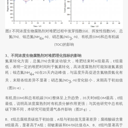
图
不同浓度生物腐熟剂对堆肥过程中发芽指数
、挥发性指数
、总
2
(GI)
(VI)
氮
、铵态氮
、硝态氮
、有机质
和总有机碳
(TN)
(NH
-N)
(NO
-N)
(OM)
4+
3-
的影响
(TOC)
3、不同浓度生物腐熟剂对堆肥理化指标的影响
氮素转化方面，总氮
含量波动较大，堆肥结束时
组最高，
组最
(TN)
A
E
低，表明一定的堆肥时间利于氮素转化，高浓度腐熟剂可能加速氮素损
耗；铵态氮
在
天内达峰值，与温度升高促进含氮物质氨化有
(NH
-N)
25
4+
关，末期各组差异不显著；硝态氮
变化较小，末期高于初始值
(NO
-N)
3-
（图
）。
2c-e
有机质
和总有机碳
整体呈上升趋势，
天时
组
最高，
组
(OM)
(TOC)
35
B
OM
E
最低，说明高浓度腐熟剂对有机质分解作用更强；与其他研究中总有机
碳下降不同，本研究可能受通气条件影响（图
）。
2f-g
、
组总腐殖质碳低于初始值，
组与初始值无显著差异；腐殖酸碳含量
B
E
A
组最高，显著高于
组；胡敏素碳和
比值在
、
、
组均显著高于
B
A
E4/E6
A
B
E