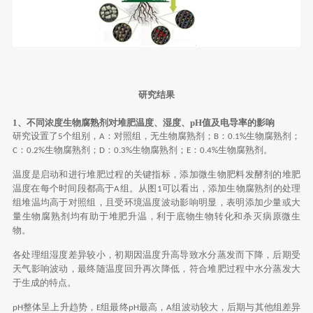
研究结果
1、不同浓度生物腐熟剂对堆肥温度、湿度、pH值及电导率的影响
研究设置了
个组别，
：对照组，无生物腐熟剂；
：
生物腐熟剂；
5
A
B
0.1%
：
生物腐熟剂；
：
生物腐熟剂；
：
生物腐熟剂。
C
0.2%
D
0.3%
E
0.4%
温度是启动和进行堆肥过程的关键指标，添加微生物肥料发酵剂的堆肥
温度在每个时间段都高于
组。从图
可以看出，添加生物腐熟剂的处理
A
1
组堆温均高于对照组，且受环境温度波动影响明显，表明添加少量或大
量生物腐熟剂均有助于堆肥升温，利于底物生物转化和杀灭病原微生
物。
各处理组湿度差异较小，初期因温度升高导致水分蒸发而下降，后期受
天气影响波动，最终随温度回升再次降低，符合堆肥过程中水分蒸发大
于生成的特点。
整体呈上升趋势，
组最终
最高，
组波动较大，后期与其他组差异
pH
E
pH
A