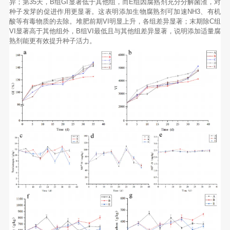
异；第35天，B组GI显著低于其他组，而E组因腐熟剂充分分解菌渣，对
种子发芽的促进作用更显著。这表明添加生物腐熟剂可加速NH3、有机
酸等有毒物质的去除。堆肥前期VI明显上升，各组差异显著；末期除C组
VI显著高于其他组外，B组VI最低且与其他组差异显著，说明添加适量腐
熟剂能更有效提升种子活力。