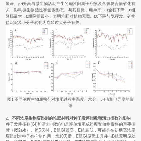
显著。
升高与微生物活动产生的碱性阳离子积累及含氮复合物矿化有
pH
关，影响微生物活性和氮素形态。与其相反，电导率
全程下降，
组
(EC)
B
降幅最大，
组降幅最小，表明堆肥对植物无毒。
下降与氨挥发、矿物
E
EC
盐沉淀及小分子转化为腐殖质大分子有关。
图
不同浓度生物腐熟剂对堆肥过程中温度、水分、
值和电导率的影
1
pH
响
2、不同浓度生物腐熟剂的堆肥材料对种子发芽指数和活力指数的影响
种子发芽指数(GI)和活力指数(VI)是评估堆肥成熟度和植物毒性的重要指
标（图2a-b）。第5天时，B组GI最高，E组最低，可能是在初期高浓度
腐熟剂对种子有抑制作用；第10天后，E组GI显著上升并与B组无明显差