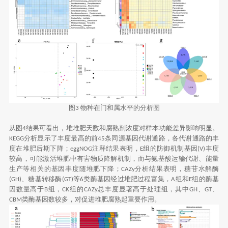
图
物种在门和属水平的分析图
3
从图
结果可看出，堆堆肥天数和腐熟剂浓度对样本功能差异影响明显。
4
分析显示了丰度最高的前
条同源基因代谢通路，各代谢通路的丰
KEGG
45
度在堆肥后期下降；
注释结果表明，
组的防御机制基因
丰度
eggNOG
E
(V)
较高，可能激活堆肥中有害物质降解机制，而与氨基酸运输代谢、能量
生产等相关的基因丰度随堆肥下降；
分析结果表明，糖苷水解酶
CAZy
、糖基转移酶
等
类酶基因经过堆肥过程富集，
组和
组的酶基
(GH)
(GT)
6
A
E
因数量高于
组，
组的
总丰度显著高于处理组，其中
、
、
B
CK
CAZy
GH
GT
类酶基因数较多，对促进堆肥腐熟起重要作用。
CBM