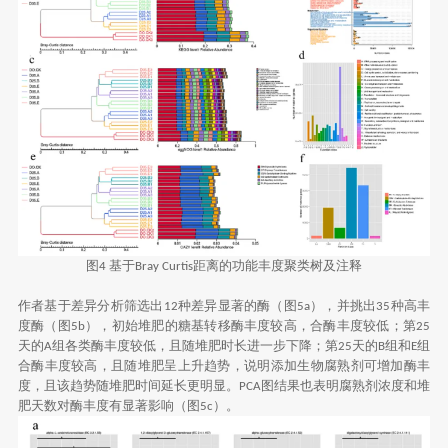
图
基于
距离的功能丰度聚类树及注释
4
Bray Curtis
作者基于差异分析筛选出
种差异显著的酶（图
），并挑出
种高丰
12
5a
35
度酶（图
），初始堆肥的糖基转移酶丰度较高，合酶丰度较低；第
5b
25
天的
组各类酶丰度较低，且随堆肥时长进一步下降；第
天的
组和
组
A
25
B
E
合酶丰度较高，且随堆肥呈上升趋势，说明添加生物腐熟剂可增加酶丰
度，且该趋势随堆肥时间延长更明显。
图结果也表明腐熟剂浓度和堆
PCA
肥天数对酶丰度有显著影响（图
）。
5c