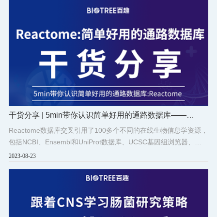
干货分享 | 5min带你认识简单好用的通路数据库——
Reactome
Reactome数据库交叉引用了100多个不同的在线生物信息学资源，
包括NCBI、Ensembl和UniProt数据库、UCSC基因组浏览器、
ChEBI小分子数据库和PubMed文献数据库等。
2023-08-23