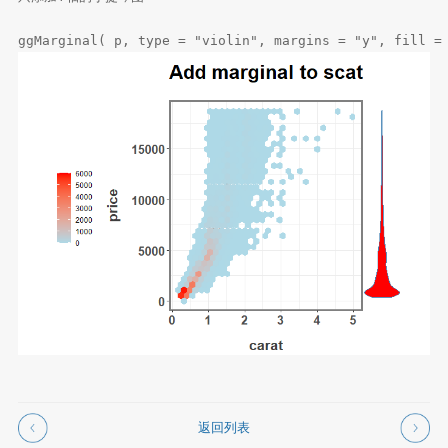
ggMarginal( p, type = "violin", margins = "y", fill =
返回列表