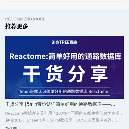
RECOMMEND
MORE
推荐更多
干货分享 | 5min带你认识简单好用的通路数据库——
Reactome
Reactome数据库交叉引用了100多个不同的在线生物信息学资源，
包括NCBI、Ensembl和UniProt数据库、UCSC基因组浏览器、
ChEBI小分子数据库和PubMed文献数据库等。
2023-08-23