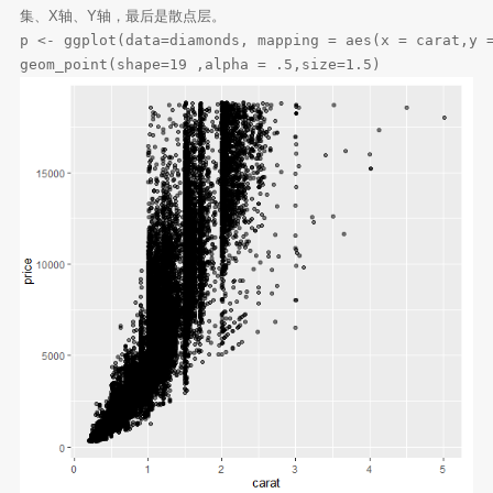
集、X轴、Y轴，最后是散点层。
p <- ggplot(data=diamonds, mapping = aes(x = carat,y =
geom_point(shape=19 ,alpha = .5,size=1.5)