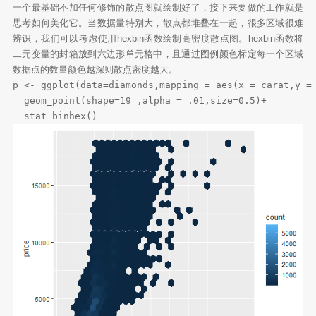
一个最基础不加任何修饰的散点图就绘制好了，接下来要做的工作就是
思考如何美化它。当数据量特别大，散点都堆叠在一起，很多区域很难
辨识，我们可以考虑使用hexbin函数绘制高密度散点图。hexbin函数将
二元变量的封箱放到六边形单元格中，且通过图例颜色标定每一个区域
数据点的数量颜色越深则散点密度越大。
p <- ggplot(data=diamonds,mapping = aes(x = carat,y = 
  geom_point(shape=19 ,alpha = .01,size=0.5)+

  stat_binhex()