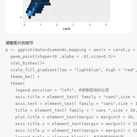
调整图片的细节
p <- ggplot(data=diamonds,mapping = aes(x = carat,y = 
  geom_point(shape=19 ,alpha = .01,size=0.5)+

  stat_binhex()+

  scale_fill_gradient(low = "lightblue", high = "r
  theme_bw() +

  theme(

    legend.position = "left", #调整图例的位置

    axis.title = element_text( family = "sans",si
    axis.text = element_text( family = "sans",siz
    title = element_text( family = " sans ",size
    plot.title = element_text(margin = margin(t =
    axis.title.x = element_text(margin = margin(t = 15
    axis.title.y = element_text(margin = margin(r