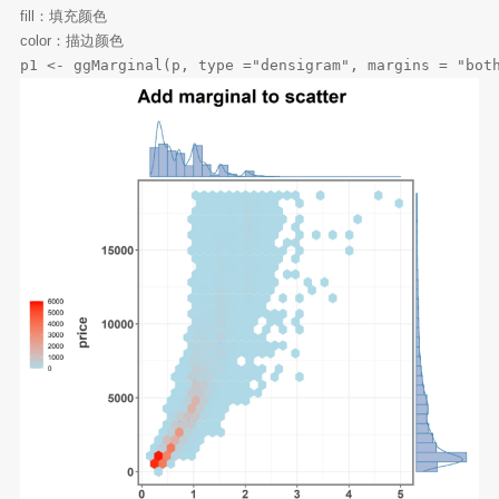
fill：填充颜色
color：描边颜色
p1 <- ggMarginal(p, type ="densigram", margins = "bot