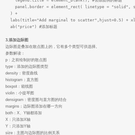
    legend.title = element_blank(), #去除图例的标题

    panel.border = element_rect( linetype = "soli
  ) +

  labs(title="Add marginal to scatter",hjust=0.5) + xl
  ab("price") #添加标题
3.添加边际图
边际图是叠加在散点图上的，它有多个类型可供选择。
参数解读：
p：之前绘制好的散点图
type：添加的边际图类型
density：密度曲线
histogram：直方图
boxpot：箱线图
violin：小提琴图
densigram：密度图与直方图的结合
margins：边际图添加在哪一方向
both：X、Y轴都添加
X：只添加X轴
Y：只添加Y轴
size：主图与边际图的比例关系